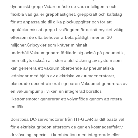
dynamiskt grepp.Vidare måste de vara intelligenta och
flexibla vad gäller grepphastighet, greppkraft och käftslag
för att anpassa sig till olika plockuppgifter och för att
upptäcka missat grepp.Livslängden är också mycket viktig
eftersom de ofta behöver arbeta pålitligt i mer än 30
miljoner.Gripcykler som kräver minimalt
underhåll.Vakuumgripare förlitade sig också på pneumatik,
men utbyts också i allt större utsträckning av system som
kan generera ett vakuum oberoende av pneumatiska
ledningar med hjälp av elektriska vakuumgeneratorer,
placerade decentraliserat i griparen.Vakuumet genereras av
en vakuumpump i vilken en integrerad borstlös
likströmsmotor genererar ett volymflöde genom att rotera
en fläkt.
Borstlösa DC-servomotorer från HT-GEAR är ditt bästa val
för elektriska gripdon eftersom de ger en kostnadseffektiv
drivlösning, speciellt i kombination med integrerade eller