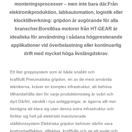
monteringsprocesser – men inte bara där.Från
elektronikproduktion, labbautomation, logistik eller
klocktillverkning: gripdon är avgörande för alla
branscher.Borstlösa motorer från HT-GEAR är
idealiska för användning i sådana högpresterande
applikationer vid överbelastning eller kontinuerlig
drift med mycket höga livslängdskrav.
Ett litet greppsystem som är både snabbt och
kraftfullt.Pneumatiska gripdon, en av de mest använda
teknikerna, kräver en komplex infrastruktur, att behöva
tillhandahålla den för varje produktionssteg är svårt och
dyrt.Därför, särskilt i nya anläggningar, är ägarna allt mer
benägna att klara sig utan denna extra infrastruktur och
förlitar sig helt på elektriskt manövrerade
ställdonssystem.Elektriska gripdon behöver därför vara
kostnadseffektiva, effektiva, kraftfulla och ge ett exakt och