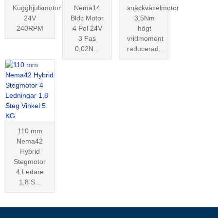
Kugghjulsmotor
Nema14
snäckväxelmotor
24V
Bldc Motor
3,5Nm
240RPM
4 Pol 24V
högt
3 Fas
vridmoment
0,02N...
reducerad...
110 mm
Nema42
Hybrid
Stegmotor
4 Ledare
1,8 S...