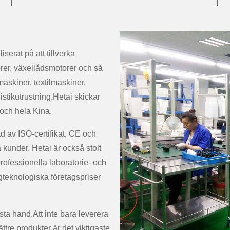
iserat på att tillverka
rer, växellådsmotorer och så
askiner, textilmaskiner,
istikutrustning.Hetai skickar
 och hela Kina.
ad av ISO-certifikat, CE och
kunder. Hetai är också stolt
rofessionella laboratorie- och
ögteknologiska företagspriser
ta hand.Att inte bara leverera
ättre produkter är det viktigaste