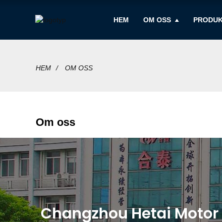
HEM
OM OSS
PRODU
HEM
OM OSS
Om oss
Changzhou Hetai Motor A