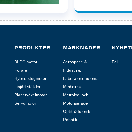
PRODUKTER
MARKNADER
NYHET
BLDC motor
Aerospace &
Fall
Aviation
Förare
Industri &
Automation
Hybrid stegmotor
Laboratorieautomation
Linjärt ställdon
Medicinsk
Planetväxelmotor
Metrologi och
testning
Servomotor
Motoriserade
handhållna
Optik & fotonik
enheter
Robotik