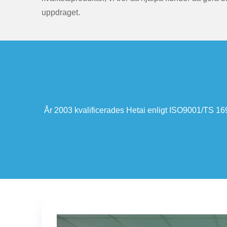
uppdraget.
2003 kvalificerades Hetai enligt ISO9001/TS 16949-certifikatet 