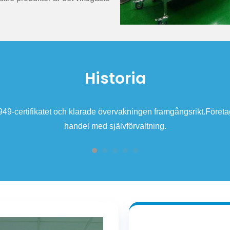
Historia
och klarade övervakningen framgångsrikt.Företaget uppnådde ocks
handel med självförvaltning.