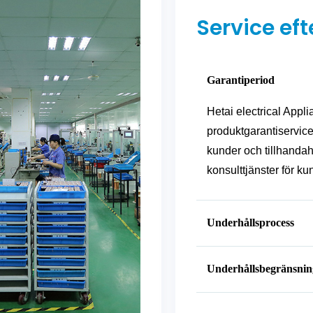
Service eft
Garantiperiod
Hetai electrical Appli
produktgarantiservic
kunder och tillhandah
konsulttjänster för k
Underhållsprocess
Underhållsbegränsnin