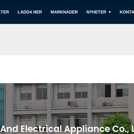
KTER
LADDA NER
MARKNADER
NYHETER
KONTA
nd Electrical Appliance Co., L