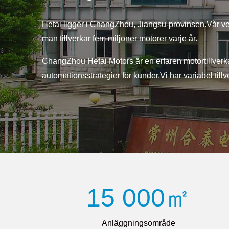
Hetai ligger i ChangZhou, Jiangsu-provinsen.Vår ve
man tillverkar fem miljoner motorer varje år.
ChangZhou Hetai Motors är en erfaren motortillverkar
automationsstrategier för kunder.Vi har variabel ti
15 000㎡
Anläggningsområde