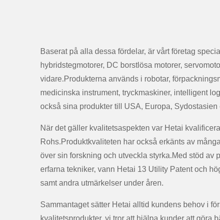
Baserat på alla dessa fördelar, är vårt företag special
hybridstegmotorer, DC borstlösa motorer, servomoto
vidare.Produkterna används i robotar, förpackningsm
medicinska instrument, tryckmaskiner, intelligent log
också sina produkter till USA, Europa, Sydostasien
När det gäller kvalitetsaspekten var Hetai kvalificer
Rohs.Produktkvaliteten har också erkänts av många 
över sin forskning och utveckla styrka.Med stöd av p
erfarna tekniker, vann Hetai 13 Utility Patent och h
samt andra utmärkelser under åren.
Sammantaget sätter Hetai alltid kundens behov i förs
kvalitetsprodukter, vi tror att hjälpa kunder att göra b