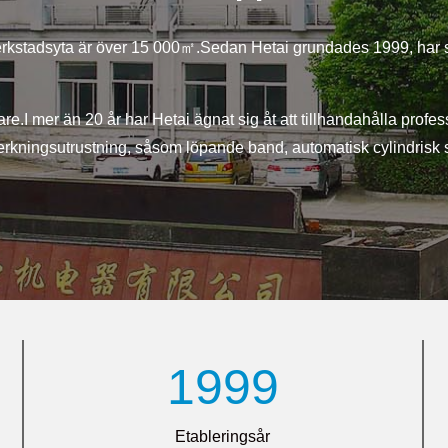
rkstadsyta är över 15 000㎡.Sedan Hetai grundades 1999, har spe
e.I mer än 20 år har Hetai ägnat sig åt att tillhandahålla profes
llverkningsutrustning, såsom löpande band, automatisk cylindri
1999
Etableringsår