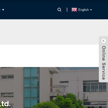
S
English
td.