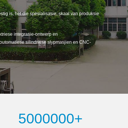
ig is, het die spesialisasie, skaal van produksie
triese integrasie-ontwerp en
, outomatiese silindriese slypmasjien en CNC-
5000000+