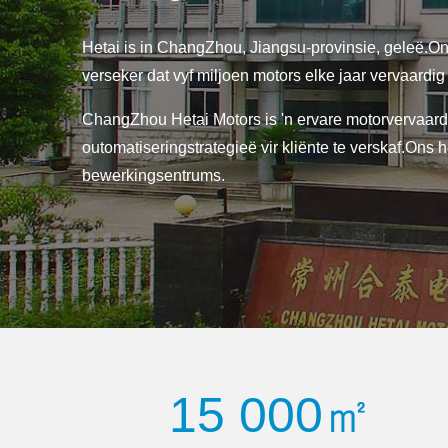
Hetai is in ChangZhou, Jiangsu-provinsie, geleë.On
verseker dat vyf miljoen motors elke jaar vervaardig
ChangZhou Hetai Motors is 'n ervare motorvervaardi
outomatiseringstrategieë vir kliënte te verskaf.Ons
bewerkingsentrums.
15 000㎡