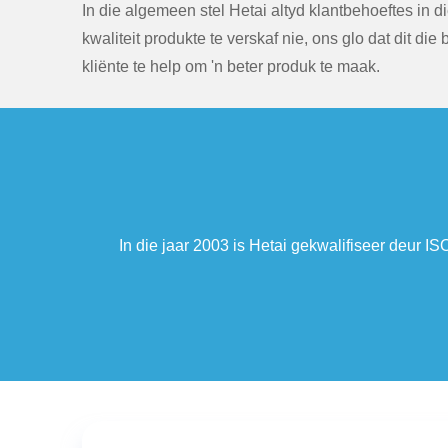
In die algemeen stel Hetai altyd klantbehoeftes in d
kwaliteit produkte te verskaf nie, ons glo dat dit die
kliënte te help om 'n beter produk te maak.
 invoer- en uitvoerreg van
In 2005 het Hetai gekwa