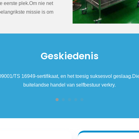
ie eerste plek.Om nie net
 belangrikste missie is om
Geskiedenis
lifiseer deur die EU-tipe-eksamensertifikaat en kry vier uitvi