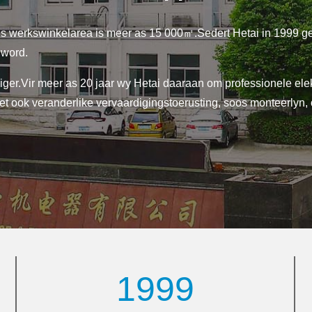
s werkswinkelarea is meer as 15 000㎡.Sedert Hetai in 1999 gest
 word.
ger.Vir meer as 20 jaar wy Hetai daaraan om professionele elek
 het ook veranderlike vervaardigingstoerusting, soos monteerlyn
1999