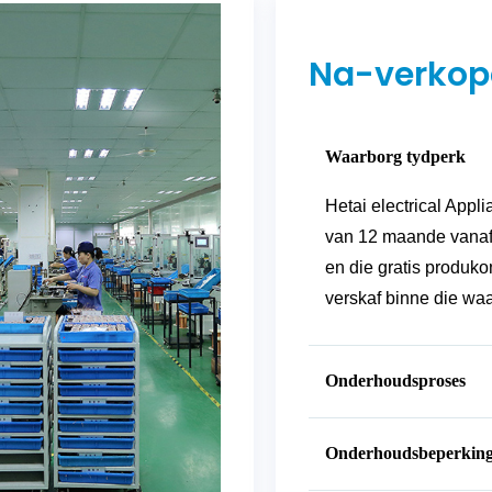
Na-verkop
Waarborg tydperk
Hetai electrical Appl
van 12 maande vanaf 
en die gratis produko
verskaf binne die wa
Onderhoudsproses
Onderhoudsbeperkin