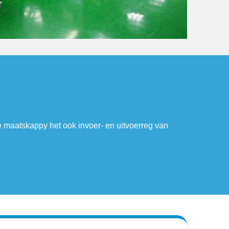
ndingspatente, sewe nutspatente en een voorkomsontwerppatent.