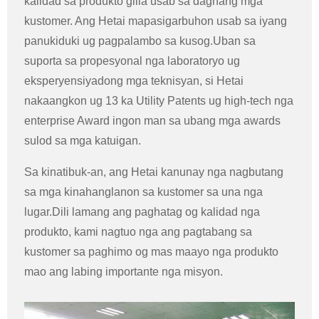
kalidad sa produkto giila usab sa daghang mga
kustomer. Ang Hetai mapasigarbuhon usab sa iyang
panukiduki ug pagpalambo sa kusog.Uban sa
suporta sa propesyonal nga laboratoryo ug
eksperyensiyadong mga teknisyan, si Hetai
nakaangkon ug 13 ka Utility Patents ug high-tech nga
enterprise Award ingon man sa ubang mga awards
sulod sa mga katuigan.
Sa kinatibuk-an, ang Hetai kanunay nga nagbutang
sa mga kinahanglanon sa kustomer sa una nga
lugar.Dili lamang ang paghatag og kalidad nga
produkto, kami nagtuo nga ang pagtabang sa
kustomer sa paghimo og mas maayo nga produkto
mao ang labing importante nga misyon.