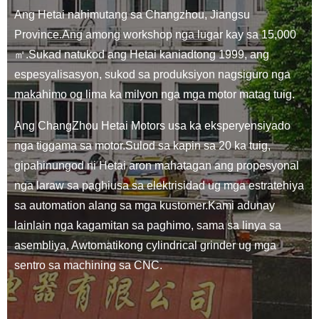
Ang Hetai nahimutang sa Changzhou, Jiangsu
Province.Ang among workshop nga lugar kay sa 15,000
㎡.Sukad natukod ang Hetai kaniadtong 1999, ang
espesyalisasyon, sukod sa produksiyon nagsiguro nga
makahimo og lima ka milyon nga mga motor matag tuig.
Ang ChangZhou Hetai Motors usa ka eksperyensiyado
nga tiggama sa motor.Sulod sa kapin sa 20 ka tuig,
gipahinungod ni Hetai aron mahatagan ang propesyonal
nga laraw sa paghiusa sa elektrisidad ug mga estratehiya
sa automation alang sa mga kustomer.Kami adunay
lainlain nga kagamitan sa paghimo, sama sa linya sa
asembliya, Awtomatikong cylindrical grinder ug mga
sentro sa machining sa CNC.