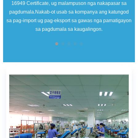
16949 Certificate, ug malampuson nga nakapasar sa
S
pagdumala.Nakab-ot usab sa kompanya ang katungod
n
sa pag-import ug pag-eksport sa gawas nga pamatigayon
sa pagdumala sa kaugalingon.