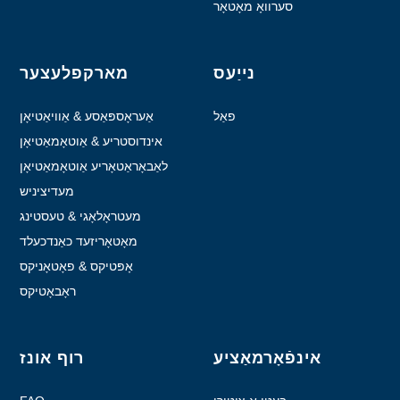
סערוואָ מאָטאָר
נייַעס
מארקפלעצער
פאַל
אַעראָספּאַסע & אַוויאַטיאָן
אינדוסטריע & אַוטאָמאַטיאָן
לאַבאָראַטאָריע אַוטאָמאַטיאָן
מעדיציניש
מעטראָלאָגי & טעסטינג
מאָטאָריזעד כאַנדכעלד
דעוויסעס
אָפּטיקס & פאָטאָניקס
ראָבאָטיקס
אינפֿאָרמאַציע
רוף אונז