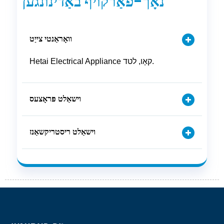
נאָך-פאַרקויף באַדינונגען
וואָראַנטי צייַט
Hetai Electrical Appliance קאָו, לטד.
וישאַלט פּראָצעס
וישאַלט ריסטריקשאַנז