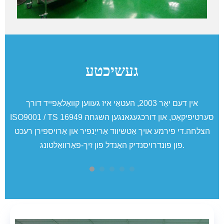
געשיכטע
אין דעם יאָר 2003, העטאַי איז געווען קוואַלאַפייד דורך
ד
ISO9001 / TS 16949 סערטיפיקאַט, און דורכגעגאנגען השגחה
הצלחה.די פירמע אויך אַטשיווד אַרייַנפיר און אַרויספירן רעכט
פון פונדרויסנדיק האַנדל פון זיך-פאַרוואַלטונג.