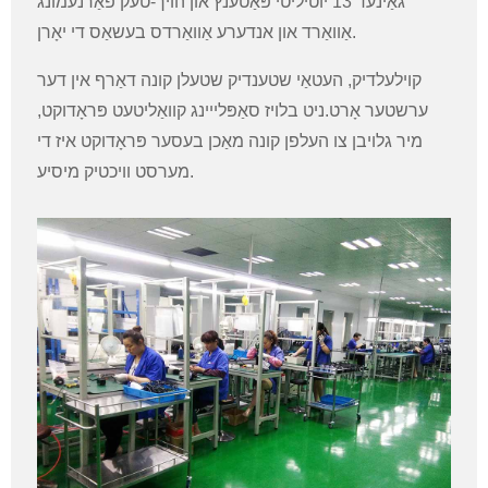
גאַינעד 13 יוטיליטי פּאַטענץ און הויך-טעק פאַרנעמונג
אַוואַרד און אנדערע אַוואַרדס בעשאַס די יאָרן.
קוילעלדיק, העטאַי שטענדיק שטעלן קונה דאַרף אין דער
ערשטער אָרט.ניט בלויז סאַפּלייינג קוואַליטעט פּראָדוקט,
מיר גלויבן צו העלפן קונה מאַכן בעסער פּראָדוקט איז די
מערסט וויכטיק מיסיע.