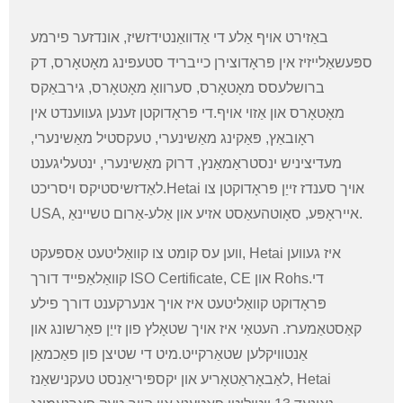
באַזירט אויף אַלע די אַדוואַנטידזשיז, אונדזער פירמע
ספּעשאַלייזיז אין פּראָדוצירן כייבריד סטעפּינג מאָטאָרס, דק
ברושלעסס מאָטאָרס, סערוואָ מאָטאָרס, גירבאַקס
מאָטאָרס און אַזוי אויף.די פּראָדוקטן זענען געווענדט אין
ראָובאַץ, פּאַקינג מאַשינערי, טעקסטיל מאַשינערי,
מעדיציניש ינסטראַמאַנץ, דרוק מאַשינערי, ינטעליגענט
לאַדזשיסטיקס ויסריכט.Hetai אויך סענדז זייַן פּראָדוקטן צו
USA, אייראָפּע, סאָוטהעאַסט אזיע און אַלע-אַרום טשיינאַ.
ווען עס קומט צו קוואַליטעט אַספּעקט, Hetai איז געווען
קוואַלאַפייד דורך ISO Certificate, CE און Rohs.די
פּראָדוקט קוואַליטעט איז אויך אנערקענט דורך פילע
קאַסטאַמערז. העטאַי איז אויך שטאָלץ פון זייַן פאָרשונג און
אַנטוויקלען שטאַרקייט.מיט די שטיצן פון פאַכמאַן
לאַבאָראַטאָריע און יקספּיריאַנסט טעקנישאַנז, Hetai