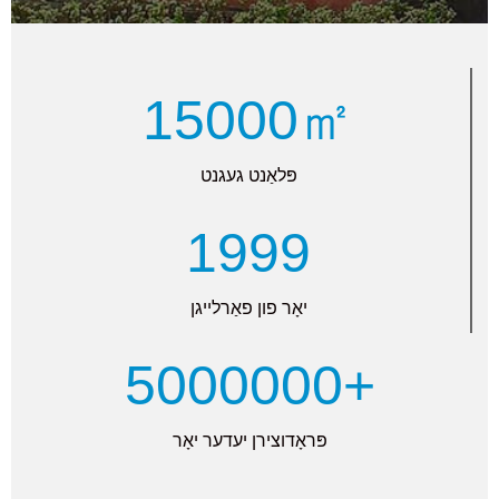
15000㎡
פּלאַנט געגנט
1999
יאָר פון פאַרלייגן
5000000+
פּראָדוצירן יעדער יאָר