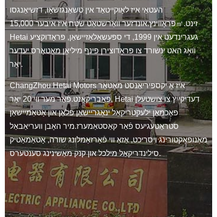
העטאַי איז לאָוקייטאַד אין טשאַנגזשאָו, דזשיאַנגסו
פּראָווינץ.אונדזער וואַרשטאַט שטח איז איבער 15,000㎡.זינט
Hetai געגרינדעט אין 1999, די ספּעשאַלאַזיישאַן, פּראָדוקציע
וואָג האט ינשורד צו פּראָדוצירן פינף מיליאָן מאָטאָרס יעדער
יאָר.
ChangZhou Hetai Motors איז אַ יקספּיריאַנסט מאָטאָר
פאַבריקאַנט.פֿאַר מער ווי 20 יאָר, Hetai דעדיקייץ צו צושטעלן
פאַכמאַן ילעקטריקאַל ינאַגריישאַן פּלאַן און אָטאַמיישאַן
סטראַטעגיעס פֿאַר קאַסטאַמערז.מיר האָבן וועריאַבאַל
מאַנופאַקטורינג ויסריכט, אַזאַ ווי פֿאַרזאַמלונג שורה, אָטאַמאַטיק
סילינדריקאַל מילכל און קנק מאַשינינג סענטערס.