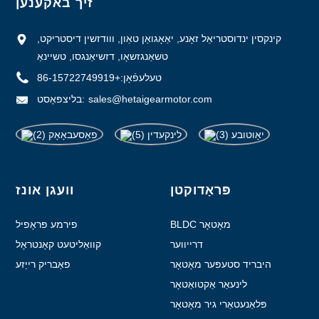
זיך באקענען
קינקסין ינדוסטריאַל זאָנע, יאַאָגואַן טאַון, ווודזשין דיסטריקט,
טשאַנגזשאָו, דזשיאַנגסו, טשיינאַ
טעלעפֿאָן:
+86-15722749919
sales@hetaigearmotor.com
בליצפּאָסט:
פּראָדוקטן
וועגן אונז
BLDC מאָטאָר
פירמע פּראָפיל
דרייווער
קוואַליטעט קאָנטראָל
היבריד סטעפּער מאָטאָר
פאַבריק רייַזע
לינעאַר אַקטואַטאָר
פּלאַנעטאַרי גיר מאָטאָר