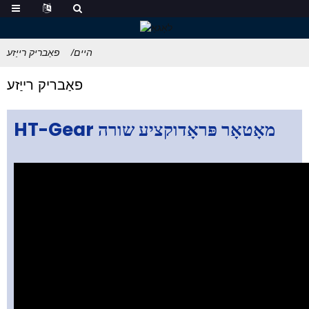
היים
פאַבריק רייַזע
פאַבריק רייַזע
HT-Gear מאָטאָר פּראָדוקציע שורה