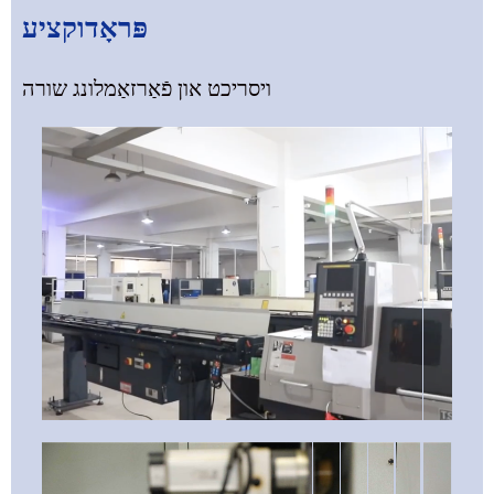
פּראָדוקציע
ויסריכט און פֿאַרזאַמלונג שורה