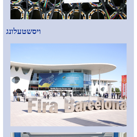
ויסשטעלונג