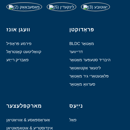
פּראָדוקטן
וועגן אונז
BLDC מאָטאָר
פירמע פּראָפיל
דרייווער
קוואַליטעט קאָנטראָל
היבריד סטעפּער מאָטאָר
פאַבריק רייַזע
לינעאַר אַקטואַטאָר
פּלאַנעטאַרי גיר מאָטאָר
סערוואָ מאָטאָר
נייַעס
מארקפלעצער
פאַל
אַעראָספּאַסע & אַוויאַטיאָן
אינדוסטריע & אַוטאָמאַטיאָן