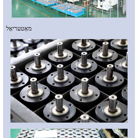
מאַטעריאַל