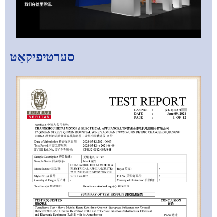
סערטיפיקאַט