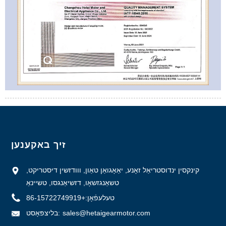
זיך באקענען
קינקסין ינדוסטריאַל זאָנע, יאַאָגואַן טאַון, ווודזשין דיסטריקט,
טשאַנגזשאָו, דזשיאַנגסו, טשיינאַ
טעלעפֿאָן:
+86-15722749919
sales@hetaigearmotor.com
בליצפּאָסט: