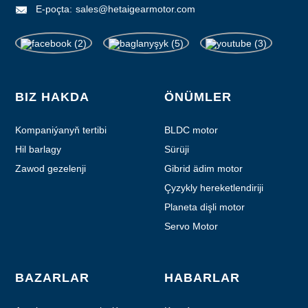
E-poçta:
sales@hetaigearmotor.com
BIZ HAKDA
ÖNÜMLER
Kompaniýanyň tertibi
BLDC motor
Hil barlagy
Sürüji
Zawod gezelenji
Gibrid ädim motor
Çyzykly hereketlendiriji
Planeta dişli motor
Servo Motor
BAZARLAR
HABARLAR