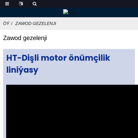
ÖÝ
ZAWOD GEZELENJI
Zawod gezelenji
HT-Dişli motor önümçilik
liniýasy