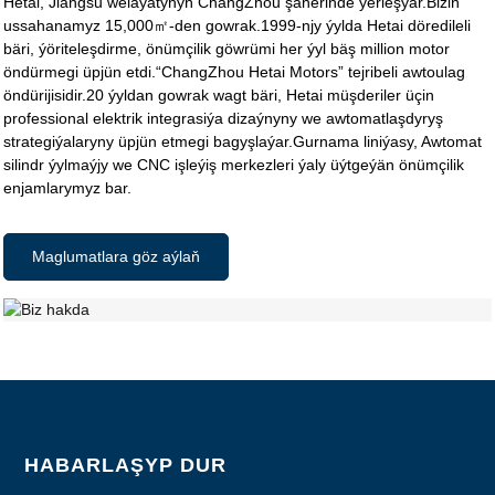
Hetai, Jiangsu welaýatynyň ChangZhou şäherinde ýerleşýär.Biziň
ussahanamyz 15,000㎡-den gowrak.1999-njy ýylda Hetai döredileli
bäri, ýöriteleşdirme, önümçilik göwrümi her ýyl bäş million motor
öndürmegi üpjün etdi.“ChangZhou Hetai Motors” tejribeli awtoulag
öndürijisidir.20 ýyldan gowrak wagt bäri, Hetai müşderiler üçin
professional elektrik integrasiýa dizaýnyny we awtomatlaşdyryş
strategiýalaryny üpjün etmegi bagyşlaýar.Gurnama liniýasy, Awtomat
silindr ýylmaýjy we CNC işleýiş merkezleri ýaly üýtgeýän önümçilik
enjamlarymyz bar.
Maglumatlara göz aýlaň
HABARLAŞYP DUR