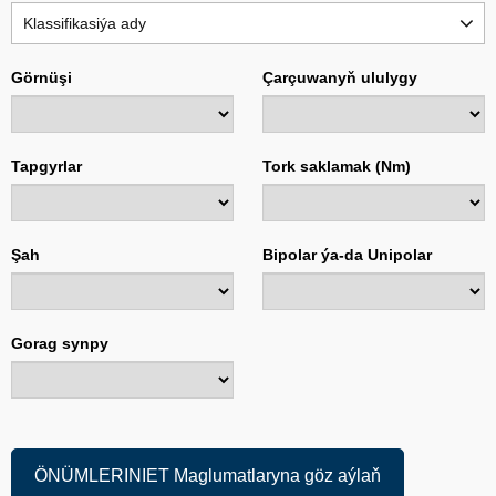
Klassifikasiýa ady
Görnüşi
Çarçuwanyň ululygy
Tapgyrlar
Tork saklamak (Nm)
Şah
Bipolar ýa-da Unipolar
Gorag synpy
ÖNÜMLERINIET Maglumatlaryna göz aýlaň