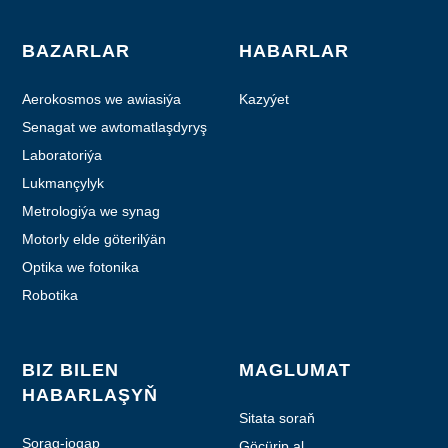
BAZARLAR
HABARLAR
Aerokosmos we awiasiýa
Kazyýet
Senagat we awtomatlaşdyryş
Laboratoriýa
awtomatizasiýasy
Lukmançylyk
Metrologiýa we synag
Motorly elde göterilýän
enjamlar
Optika we fotonika
Robotika
BIZ BILEN
MAGLUMAT
HABARLAŞYŇ
Sitata soraň
Sorag-jogap
Göçürip al