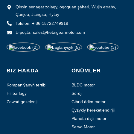
Qinxin senagat zolagy, ogoguan şäheri, Wujin etraby,
Çanjou, Jiangsu, Hytaý
Telefon:
+ 86-15722749919
E-poçta:
sales@hetaigearmotor.com
BIZ HAKDA
ÖNÜMLER
Kompaniýanyň tertibi
BLDC motor
Hil barlagy
Sürüji
Zawod gezelenji
Gibrid ädim motor
Çyzykly hereketlendiriji
Planeta dişli motor
Servo Motor