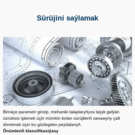
Sürüjini saýlamak
Birnäçe parametr girizip, mehaniki talaplaryňyza laýyk gelýän
üznüksiz işlemek üçin mümkin bolan sürüjileriň sanawyny çalt
döretmek üçin bu gözlegden peýdalanyň.
Önümleriň klassifikasiýasy