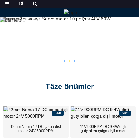
Täze önümler
Sat!
Sat!
42mm Nema 17 DC çotga dişli
11V 900RPM DC 9.4W dişli
motor 24V 5000RPM
guty bilen çotga dişli motor