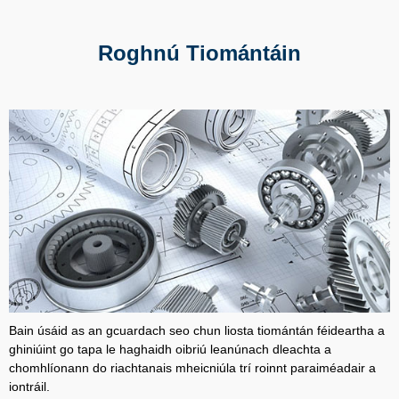
Roghnú Tiomántáin
Bain úsáid as an gcuardach seo chun liosta tiomántán féideartha a
ghiniúint go tapa le haghaidh oibriú leanúnach dleachta a
chomhlíonann do riachtanais mheicniúla trí roinnt paraiméadair a
iontráil.