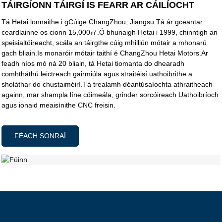
TÁIRGÍONN TÁIRGÍ IS FEARR AR CÁILÍOCHT
Tá Hetai lonnaithe i gCúige ChangZhou, Jiangsu.Tá ár gceantar
ceardlainne os cionn 15,000㎡.Ó bhunaigh Hetai i 1999, chinntigh an
speisialtóireacht, scála an táirgthe cúig mhilliún mótair a mhonarú
gach bliain.Is monaróir mótair taithí é ChangZhou Hetai Motors.Ar
feadh níos mó ná 20 bliain, tá Hetai tiomanta do dhearadh
comhtháthú leictreach gairmiúla agus straitéisí uathoibrithe a
sholáthar do chustaiméirí.Tá trealamh déantúsaíochta athraitheach
againn, mar shampla líne cóimeála, grinder sorcóireach Uathoibríoch
agus ionaid meaisínithe CNC freisin.
FÉACH SONRAÍ