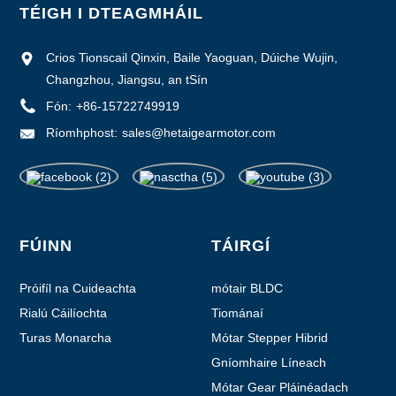
TÉIGH I DTEAGMHÁIL
Crios Tionscail Qinxin, Baile Yaoguan, Dúiche Wujin,
Changzhou, Jiangsu, an tSín
Fón:
+86-15722749919
Ríomhphost:
sales@hetaigearmotor.com
FÚINN
TÁIRGÍ
Próifíl na Cuideachta
mótair BLDC
Rialú Cáilíochta
Tiománaí
Turas Monarcha
Mótar Stepper Hibrid
Gníomhaire Líneach
Mótar Gear Pláinéadach