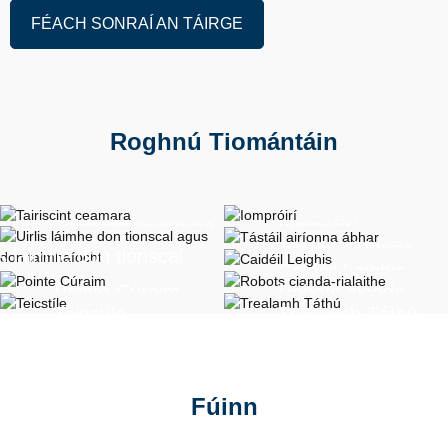
FÉACH SONRAÍ AN TÁIRGE
Roghnú Tiomántáin
Tairiscint ceamara
Iompróirí
Tástáil airíonna
is láimhe don tionscal
Caidéil Leighis
ábhar
s don talmhaíocht
Pointe Cúraim
Robots cianda-
Teicstíle
Trealamh Táthú
rialaithe
Fúinn