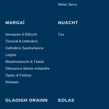
Mótar Servo
MARGAÍ
NUACHT
Aeraspáis & Eitlíocht
Cás
Tionscal & Uathoibriú
Uathoibriú Saotharlainne
Leighis
Méadreolaíocht & Tástáil
Gléasanna láimhe mótairithe
Optaic & Fótóinic
Róbataic
GLAOIGH ORAINN
EOLAS