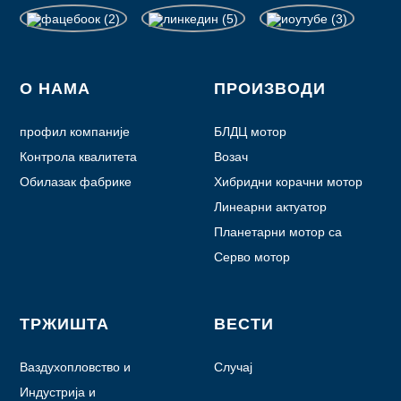
О НАМА
ПРОИЗВОДИ
профил компаније
БЛДЦ мотор
Контрола квалитета
Возач
Обилазак фабрике
Хибридни корачни мотор
Линеарни актуатор
Планетарни мотор са
зупчаником
Серво мотор
ТРЖИШТА
ВЕСТИ
Ваздухопловство и
Случај
авијација
Индустрија и