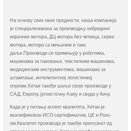
На основу свих ових предности, наша компанија
је специјализована за производњу хибридних
корачних мотора, ДЦ мотора без четкица, серво
мотора, мотора са мењачем и тако
даље.Производи се примењују у роботима,
машинама за паковање, текстилним машинама,
медицинским инструментима, машинама за
штампање, интелигентној логистичкој
опреми.Хетаи такође шаље своје производе у
САД, Европу, југоисточну Азију и свуда у Кину.
Када је у питању аспект квалитета, Хетаи је
квалификован ИСО сертификатом, ЦЕ и Рохс-
ом.Квалитет производа је такође препознат од