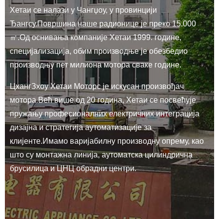
Хетаи се налази у Чангџоу, у провинцији
Ђангсу.Површина наше радионице је преко 15.000
㎡.Од оснивања компаније Хетаи 1999. године,
специјализација, обим производње је обезбедио
производњу пет милиона мотора сваке године.
ЦхангЗхоу Хетаи Моторс је искусан произвођач
мотора.Већ више од 20 година, Хетаи се посвећује
пружању професионалних електричних интеграција
дизајна и стратегија аутоматизације за
клијенте.Имамо варијабилну производну опрему, као
што су монтажна линија, аутоматска цилиндрична
брусилица и ЦНЦ обрадни центри.