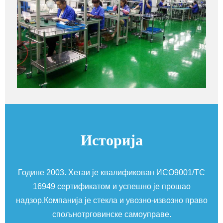
Историја
ко
Године 2003. Хетаи је квалификован ИСО9001/ТС
16949 сертификатом и успешно је прошао
надзор.Компанија је стекла и увозно-извозно право
п
спољнотрговинске самоуправе.