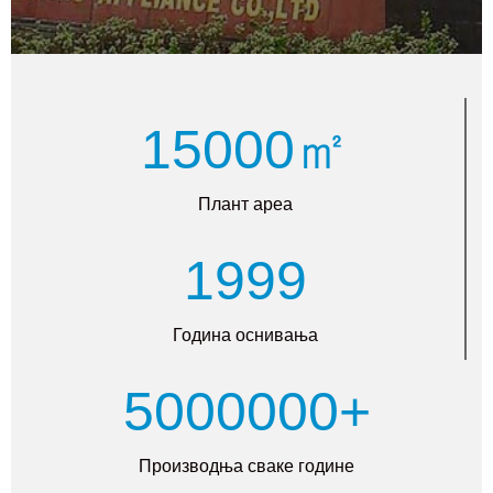
15000㎡
Плант ареа
1999
Година оснивања
5000000+
Производња сваке године