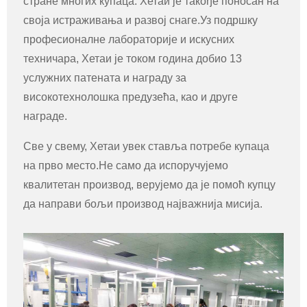
стране многих купаца. Хетаи је такође поносан на
своја истраживања и развој снаге.Уз подршку
професионалне лабораторије и искусних
техничара, Хетаи је током година добио 13
услужних патената и награду за
високотехнолошка предузећа, као и друге
награде.
Све у свему, Хетаи увек ставља потребе купаца
на прво место.Не само да испоручујемо
квалитетан производ, верујемо да је помоћ купцу
да направи бољи производ најважнија мисија.