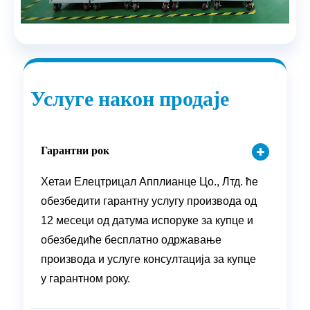
Услуге након продаје
Гарантни рок
Хетаи Елецтрицал Апплианце Цо., Лтд. ће
обезбедити гарантну услугу производа од
12 месеци од датума испоруке за купце и
обезбедиће бесплатно одржавање
производа и услуге консултација за купце
у гарантном року.