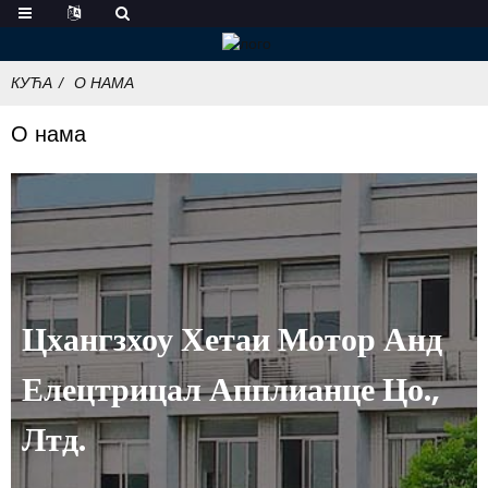
КУЋА
О НАМА
О нама
Цхангзхоу Хетаи Мотор Анд
Елецтрицал Апплианце Цо.,
Лтд.