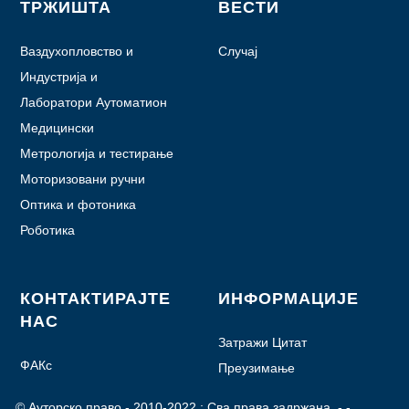
ТРЖИШТА
ВЕСТИ
Ваздухопловство и
Случај
авијација
Индустрија и
аутоматизација
Лаборатори Аутоматион
Медицински
Метрологија и тестирање
Моторизовани ручни
уређаји
Оптика и фотоника
Роботика
КОНТАКТИРАЈТЕ
ИНФОРМАЦИЈЕ
НАС
Затражи Цитат
ФАКс
Преузимање
© Ауторско право - 2010-2022 : Сва права задржана.
- - , , , , , ,