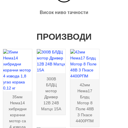
Висок ниво тачности
ПРОИЗВОДИ
300В
БЛДЦ
42мм
мотор
Нема17
35мм
Дривер
Блдц
Нема14
12В 24В
Мотор 8
хибридни
Матцх 15А
Поле 48В
корачни
3 Пхасе
мотор са
4400РПМ
4 извода