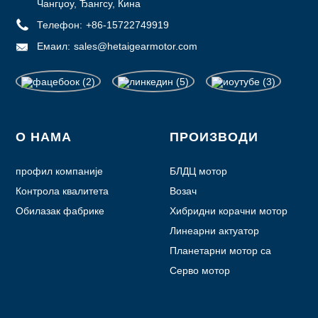
Чангџоу, Ђангсу, Кина
Телефон:
+86-15722749919
Емаил:
sales@hetaigearmotor.com
О НАМА
ПРОИЗВОДИ
профил компаније
БЛДЦ мотор
Контрола квалитета
Возач
Обилазак фабрике
Хибридни корачни мотор
Линеарни актуатор
Планетарни мотор са
зупчаником
Серво мотор