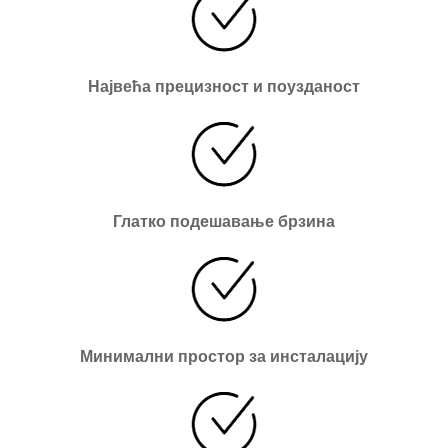
Највећа прецизност и поузданост
Глатко подешавање брзина
Минимални простор за инсталацију