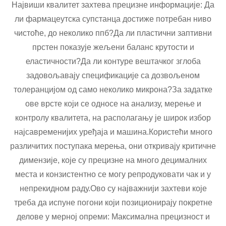
Највиши квалитет захтева прецизне информације: Да
ли фармацеутска супстанца достиже потребан ниво
чистоће, до неколико ппб?Да ли пластични заптивни
прстен показује жељени баланс крутости и
еластичности?Да ли контуре вештачког зглоба
задовољавају спецификације са дозвољеном
толеранцијом од само неколико микрона?За задатке
ове врсте који се односе на анализу, мерење и
контролу квалитета, на располагању је широк избор
најсавременијих уређаја и машина.Користећи много
различитих поступака мерења, они откривају критичне
димензије, које су прецизне на много децималних
места и конзистентно се могу репродуковати чак и у
непрекидном раду.Ово су најважнији захтеви које
треба да испуне погони који позиционирају покретне
делове у мерној опреми: Максимална прецизност и