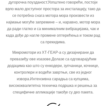
дугорочна поузданост.Уопштено говорећи, постоји
врло мало доступног простора за инсталацију, тако да
се потребна снага мотора мора произвести из
најмање могуће запремине – и, наравно, мотор мора
да ради глатко и са минималним вибрацијама, чак и
када дође до нагле промене оптерећења и током рад
са прекидима.
Микромотори из ХТ-ГЕАР-а су дизајнирани да
превазиђу ове изазове.Долазе са одговарајућим
додацима као што су енкодери, зупчаници, кочнице,
контролери и водећи завртњи, све из једног
извора.Интензивна сарадња са купцима,
висококвалитетна техничка подршка и решења за
специфичне апликације такође су део пакета.