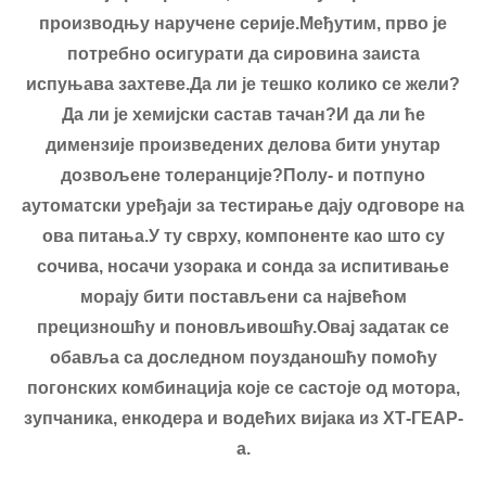
производњу наручене серије.Међутим, прво је
потребно осигурати да сировина заиста
испуњава захтеве.Да ли је тешко колико се жели?
Да ли је хемијски састав тачан?И да ли ће
димензије произведених делова бити унутар
дозвољене толеранције?Полу- и потпуно
аутоматски уређаји за тестирање дају одговоре на
ова питања.У ту сврху, компоненте као што су
сочива, носачи узорака и сонда за испитивање
морају бити постављени са највећом
прецизношћу и поновљивошћу.Овај задатак се
обавља са доследном поузданошћу помоћу
погонских комбинација које се састоје од мотора,
зупчаника, енкодера и водећих вијака из ХТ-ГЕАР-
а.