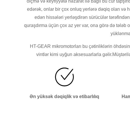
ölçmə və keyfiyyətə nəzarət ilə bağlı bu cür tapşı
edərək, onlar bir çox onluq yerlərə dəqiq olan və h
edən hissələri yerləşdirən sürücülər tərəfindən
quraşdırma üçün çox az yer var, ona görə də tələb o
yüklənmə 
HT-GEAR mikromotorları bu çətinliklərin öhdəsində
vintlər kimi uyğun aksesuarlarla gəlir.Müştəril
Ən yüksək dəqiqlik və etibarlılıq
Ham