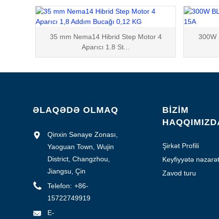
35 mm Nema14 Hibrid Step Motor 4
300W 
Aparıcı 1.8 St...
ƏLAQƏDƏ OLMAQ
BİZİM
HAQQIMIZD
Qinxin Sənaye Zonası,
Şirkət Profili
Yaoguan Town, Wujin
District, Changzhou,
Keyfiyyətə nəzarə
Jiangsu, Çin
Zavod turu
Telefon:
+86-
15722749919
E-