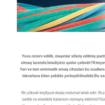
Yuva rezerv edilib, maşınlar sifariş edilmiş pa
olmaq lazımdır.İstədiyiniz qədər çətindir?Kimyə
Yarı və tam avtomatik sınaq cihazları bu sualla
təkrarlana bilən şəkildə yerləşdirilməlidir.Bu və
Ən yüksək keyfiyyət dəqiq məlumat tələb edir: Əcza
sərtlik və elastiklik balansını nümayiş etdirirmi?S