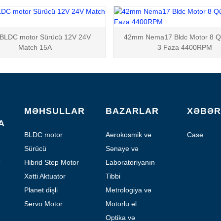
BLDC motor Sürücü 12V 24V
42mm Nema17 Bldc Motor 8 Q
Match 15A
3 Faza 4400RPM
MƏHSULLAR
BAZARLAR
XƏBƏR
A
BLDC motor
Aerokosmik və
Case
Aviasiya
Sürücü
Sənaye və
Avtomatlaşdırma
t
Hibrid Step Motor
Laboratoriyanın
avtomatlaşdırılması
Xətti Aktuator
Tibbi
Planet dişli
Metrologiya və
mühərriki
Sınaq
Servo Motor
Motorlu əl
cihazları
Optika və