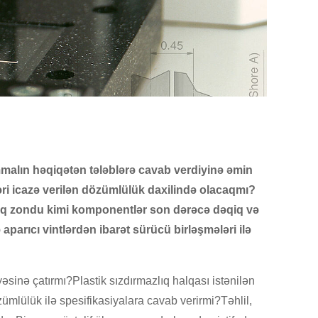
ammalın həqiqətən tələblərə cavab verdiyinə əmin
əri icazə verilən dözümlülük daxilində olacaqmı?
ınaq zondu kimi komponentlər son dərəcə dəqiq və
 aparıcı vintlərdən ibarət sürücü birləşmələri ilə
sinə çatırmı?Plastik sızdırmazlıq halqası istənilən
zümlülük ilə spesifikasiyalara cavab verirmi?Təhlil,