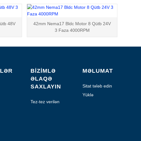
ütb 48V
42mm Nema17 Bldc Motor 8 Qütb 24V
3 Faza 4000RPM
LƏR
BIZIMLƏ
MƏLUMAT
ƏLAQƏ
SAXLAYIN
Sitat tələb edin
Yüklə
Tez-tez verilən
suallar