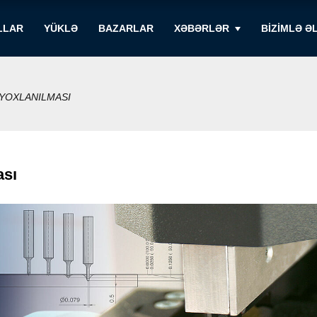
LLAR
YÜKLƏ
BAZARLAR
XƏBƏRLƏR
BIZIMLƏ Ə
YOXLANILMASI
ası