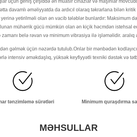
rıqlar üçün geniş çeşiddə ən müasir cihazlar və maşınlar mövcudd
ətta davamlı əməliyyatda da ardıcıl olaraq təkrarlana bilən kriti
 yerinə yetirilməli olan ən vacib tələblər bunlardır: Maksimum d
lunan mühərrik gücü mümkün olan ən kiçik həcmdən istehsal edilmə
zamanı belə rəvan və minimum vibrasiya ilə işləməlidir. aralıq 
n gəlmək üçün nəzərdə tutulub.Onlar bir mənbədən kodlayıcılar, 
ərlə intensiv əməkdaşlıq, yüksək keyfiyyətli texniki dəstək və tətb
ar tənzimləmə sürətləri
Minimum quraşdırma sa
MƏHSULLAR