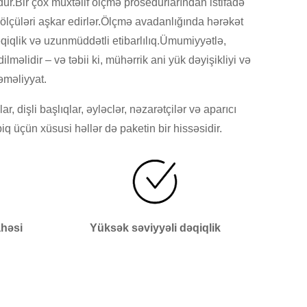
ur.Bir çox müxtəlif ölçmə prosedurlarından istifadə
k ölçüləri aşkar edirlər.Ölçmə avadanlığında hərəkət
əqiqlik və uzunmüddətli etibarlılıq.Ümumiyyətlə,
lidir – və təbii ki, mühərrik ani yük dəyişikliyi və
əməliyyat.
dişli başlıqlar, əyləclər, nəzarətçilər və aparıcı
iq üçün xüsusi həllər də paketin bir hissəsidir.
həsi
Yüksək səviyyəli dəqiqlik