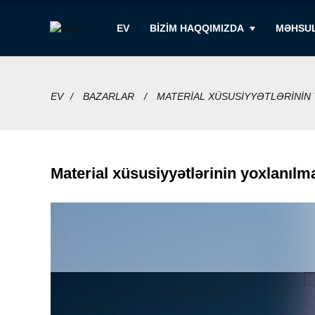
EV
BIZIM HAQQIMIZDA
MƏHSU
EV
BAZARLAR
MATERIAL XÜSUSIYYƏTLƏRININ 
Material xüsusiyyətlərinin yoxlanılm