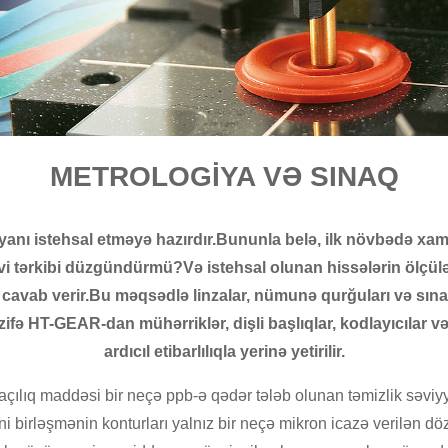
METROLOGİYA VƏ SINAQ
rtiyanı istehsal etməyə hazırdır.Bununla belə, ilk növbədə x
vi tərkibi düzgündürmü?Və istehsal olunan hissələrin ölçül
ra cavab verir.Bu məqsədlə linzalar, nümunə qurğuları və s
zifə HT-GEAR-dan mühərriklər, dişli başlıqlar, kodlayıcılar və
ardıcıl etibarlılıqla yerinə yetirilir.
çılıq maddəsi bir neçə ppb-ə qədər tələb olunan təmizlik səviyyə
üni birləşmənin konturları yalnız bir neçə mikron icazə verilən dö