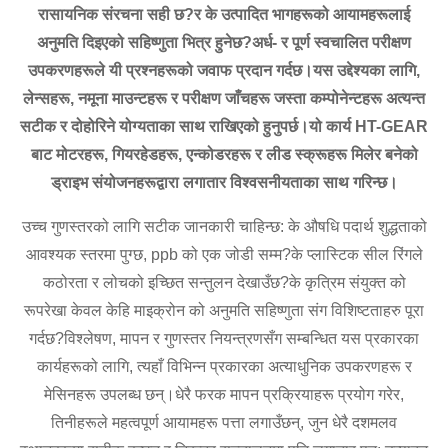
रासायनिक संरचना सही छ?र के उत्पादित भागहरूको आयामहरूलाई
अनुमति दिइएको सहिष्णुता भित्र हुनेछ?अर्ध- र पूर्ण स्वचालित परीक्षण
उपकरणहरूले यी प्रश्नहरूको जवाफ प्रदान गर्दछ।यस उद्देश्यका लागि,
लेन्सहरू, नमूना माउन्टहरू र परीक्षण जाँचहरू जस्ता कम्पोनेन्टहरू अत्यन्त
सटीक र दोहोरिने योग्यताका साथ राखिएको हुनुपर्छ।यो कार्य HT-GEAR
बाट मोटरहरू, गियरहेडहरू, एन्कोडरहरू र लीड स्क्रूहरू मिलेर बनेको
ड्राइभ संयोजनहरूद्वारा लगातार विश्वसनीयताका साथ गरिन्छ।
उच्च गुणस्तरको लागि सटीक जानकारी चाहिन्छ: के औषधि पदार्थ शुद्धताको
आवश्यक स्तरमा पुग्छ, ppb को एक जोडी सम्म?के प्लास्टिक सील रिंगले
कठोरता र लोचको इच्छित सन्तुलन देखाउँछ?के कृत्रिम संयुक्त को
रूपरेखा केवल केहि माइक्रोन को अनुमति सहिष्णुता संग विशिष्टताहरु पूरा
गर्दछ?विश्लेषण, मापन र गुणस्तर नियन्त्रणसँग सम्बन्धित यस प्रकारका
कार्यहरूको लागि, त्यहाँ विभिन्न प्रकारका अत्याधुनिक उपकरणहरू र
मेसिनहरू उपलब्ध छन्।धेरै फरक मापन प्रक्रियाहरू प्रयोग गरेर,
तिनीहरूले महत्वपूर्ण आयामहरू पत्ता लगाउँछन्, जुन धेरै दशमलव