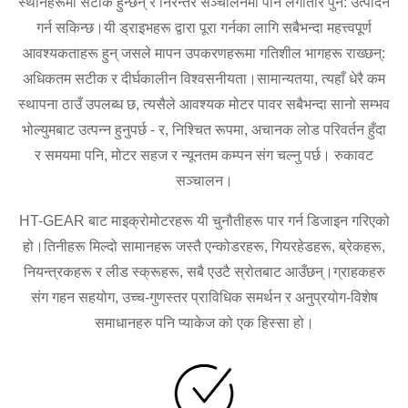
स्थानहरूमा सटीक हुन्छन् र निरन्तर सञ्चालनमा पनि लगातार पुन: उत्पादन
गर्न सकिन्छ।यी ड्राइभहरू द्वारा पूरा गर्नका लागि सबैभन्दा महत्त्वपूर्ण
आवश्यकताहरू हुन् जसले मापन उपकरणहरूमा गतिशील भागहरू राख्छन्:
अधिकतम सटीक र दीर्घकालीन विश्वसनीयता।सामान्यतया, त्यहाँ धेरै कम
स्थापना ठाउँ उपलब्ध छ, त्यसैले आवश्यक मोटर पावर सबैभन्दा सानो सम्भव
भोल्युमबाट उत्पन्न हुनुपर्छ - र, निश्चित रूपमा, अचानक लोड परिवर्तन हुँदा
र समयमा पनि, मोटर सहज र न्यूनतम कम्पन संग चल्नु पर्छ। रुकावट
सञ्चालन।
HT-GEAR बाट माइक्रोमोटरहरू यी चुनौतीहरू पार गर्न डिजाइन गरिएको
हो।तिनीहरू मिल्दो सामानहरू जस्तै एन्कोडरहरू, गियरहेडहरू, ब्रेकहरू,
नियन्त्रकहरू र लीड स्क्रूहरू, सबै एउटै स्रोतबाट आउँछन्।ग्राहकहरु
संग गहन सहयोग, उच्च-गुणस्तर प्राविधिक समर्थन र अनुप्रयोग-विशेष
समाधानहरु पनि प्याकेज को एक हिस्सा हो।