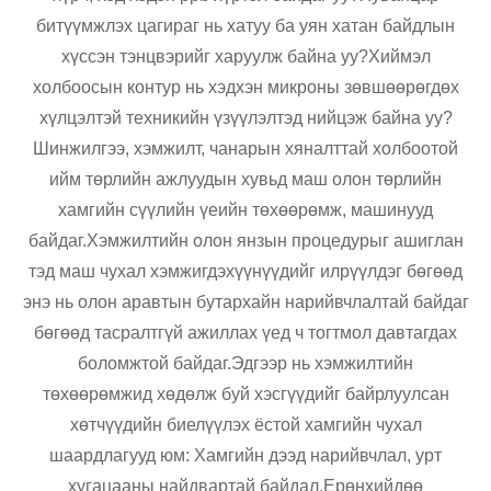
битүүмжлэх цагираг нь хатуу ба уян хатан байдлын
хүссэн тэнцвэрийг харуулж байна уу?Хиймэл
холбоосын контур нь хэдхэн микроны зөвшөөрөгдөх
хүлцэлтэй техникийн үзүүлэлтэд нийцэж байна уу?
Шинжилгээ, хэмжилт, чанарын хяналттай холбоотой
ийм төрлийн ажлуудын хувьд маш олон төрлийн
хамгийн сүүлийн үеийн төхөөрөмж, машинууд
байдаг.Хэмжилтийн олон янзын процедурыг ашиглан
тэд маш чухал хэмжигдэхүүнүүдийг илрүүлдэг бөгөөд
энэ нь олон аравтын бутархайн нарийвчлалтай байдаг
бөгөөд тасралтгүй ажиллах үед ч тогтмол давтагдах
боломжтой байдаг.Эдгээр нь хэмжилтийн
төхөөрөмжид хөдөлж буй хэсгүүдийг байрлуулсан
хөтчүүдийн биелүүлэх ёстой хамгийн чухал
шаардлагууд юм: Хамгийн дээд нарийвчлал, урт
хугацааны найдвартай байдал.Ерөнхийдөө