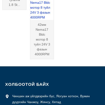
1.8 St...
42мм
Nema17
Bldc
мотор 8
туйл 24V 3
фазын
4000RPM
ХОЛБООТОЙ БАЙХ
Чиншин аж үйлдвэрийн бүс, Яогуан хотхон, Вужин
дүүргийн Чанжоу, Жянсу, Хятад