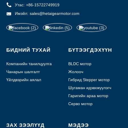
Утас:
+86-15722749919
Имэйл:
sales@hetaigearmotor.com
БИДНИЙ ТУХАЙ
БҮТЭЭГДЭХҮҮН
Компанийн танилцуулга
BLDC мотор
Чанарын шалгалт
Жолооч
Үйлдвэрийн аялал
Гибрид Stepper мотор
Шугаман идэвхжүүлэгч
Гаригийн араа мотор
Серво мотор
ЗАХ ЗЭЭЛҮҮД
МЭДЭЭ