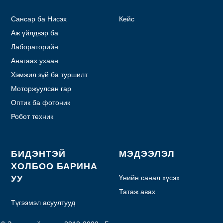
Сансар ба Нисэх
Кейс
Аж үйлдвэр ба
автоматжуулалт
Лабораторийн
автоматжуулалт
Анагаах ухаан
Хэмжил зүй ба туршилт
Моторжуулсан гар
төхөөрөмж
Оптик ба фотоник
Робот техник
БИДЭНТЭЙ
МЭДЭЭЛЭЛ
ХОЛБОО БАРИНА
УУ
Үнийн санал хүсэх
Татаж авах
Түгээмэл асуултууд