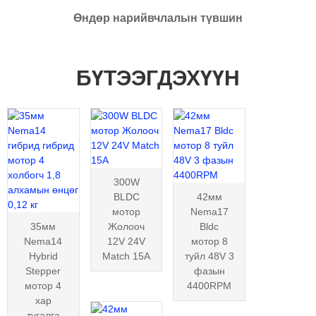
Өндөр нарийвчлалын түвшин
БҮТЭЭГДЭХҮҮН
300W
BLDC
42мм
мотор
Nema17
35мм
Жолооч
Bldc
Nema14
12V 24V
мотор 8
Hybrid
Match 15A
туйл 48V 3
Stepper
фазын
мотор 4
4400RPM
хар
тугалга