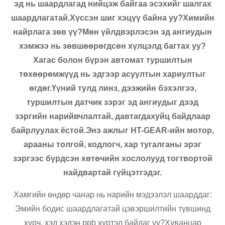
эд нь шаардлагад нийцэж байгаа эсэхийг шалгах
шаардлагатай.Хүссэн шиг хэцүү байна уу?Химийн
найрлага зөв үү?Мөн үйлдвэрлэсэн эд ангиудын
хэмжээ нь зөвшөөрөгдсөн хүлцэлд багтах уу?
Хагас болон бүрэн автомат туршилтын
төхөөрөмжүүд нь эдгээр асуултын хариултыг
өгдөг.Үүний тулд линз, дээжийн бэхэлгээ,
туршилтын датчик зэрэг эд ангиудыг дээд
зэргийн нарийвчлалтай, давтагдахуйц байдлаар
байрлуулах ёстой.Энэ ажлыг HT-GEAR-ийн мотор,
арааны толгой, кодлогч, хар тугалганы эрэг
зэргээс бүрдсэн хөтөчийн хослолууд тогтвортой
найдвартай гүйцэтгэдэг.
Хамгийн өндөр чанар нь нарийн мэдээлэл шаарддаг:
Эмийн бодис шаардлагатай цэвэршилтийн түвшинд
хүрч, хэд хэдэн ppb хүртэл байдаг уу?Хуванцар