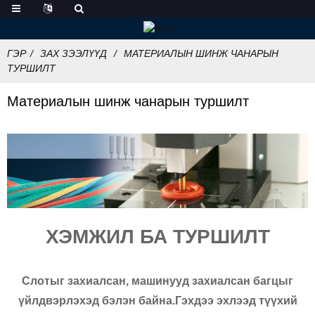
ГЭР
ЗАХ ЗЭЭЛҮҮД
МАТЕРИАЛЫН ШИНЖ ЧАНАРЫН
ТУРШИЛТ
Материалын шинж чанарын туршилт
ХЭМЖИЛ БА ТУРШИЛТ
Слотыг захиалсан, машинууд захиалсан багцыг
үйлдвэрлэхэд бэлэн байна.Гэхдээ эхлээд түүхий