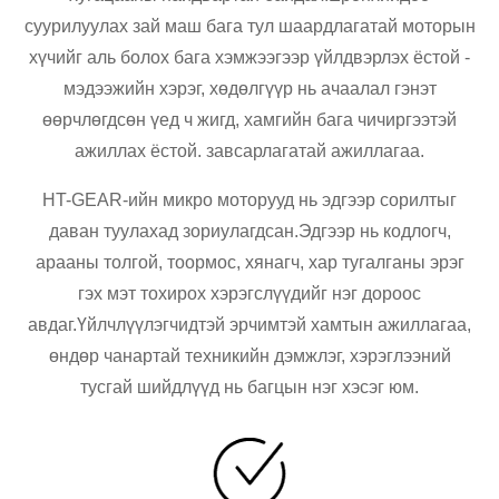
суурилуулах зай маш бага тул шаардлагатай моторын
хүчийг аль болох бага хэмжээгээр үйлдвэрлэх ёстой -
мэдээжийн хэрэг, хөдөлгүүр нь ачаалал гэнэт
өөрчлөгдсөн үед ч жигд, хамгийн бага чичиргээтэй
ажиллах ёстой. завсарлагатай ажиллагаа.
HT-GEAR-ийн микро моторууд нь эдгээр сорилтыг
даван туулахад зориулагдсан.Эдгээр нь кодлогч,
арааны толгой, тоормос, хянагч, хар тугалганы эрэг
гэх мэт тохирох хэрэгслүүдийг нэг дороос
авдаг.Үйлчлүүлэгчидтэй эрчимтэй хамтын ажиллагаа,
өндөр чанартай техникийн дэмжлэг, хэрэглээний
тусгай шийдлүүд нь багцын нэг хэсэг юм.