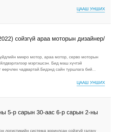
ЦААШ УНШИХ
2022) сойзгүй араа моторын дизайнер/
гүйдлийн микро мотор, араа мотор, серво моторын
үйлдвэрлэлээр мэргэшсэн. Бид маш хүчтэй
г өөрчлөх чадвартай.Бидэнд сайн туршлага бий...
ЦААШ УНШИХ
ны 5-р сарын 30-аас 6-р сарын 2-ны
в.
он логистикийн системд зориулсан сойзгүй галзуу