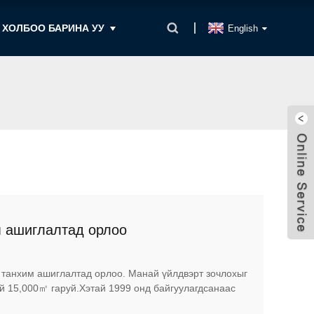
 ХОЛБОО БАРИНА УУ
English
м ашиглалтад орлоо
н танхим ашиглалтад орлоо. Манай үйлдвэрт зочлохыг
й 15,000㎡ гаруй.Хэтай 1999 онд байгуулагдсанаас