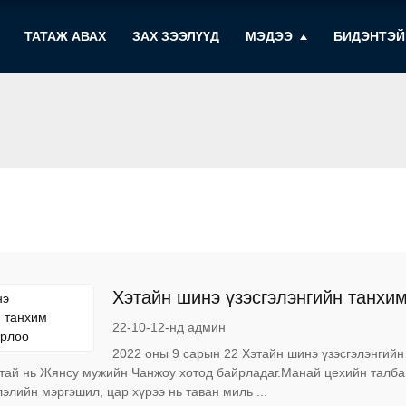
ТАТАЖ АВАХ
ЗАХ ЗЭЭЛҮҮД
МЭДЭЭ
БИДЭНТЭЙ
Хэтайн шинэ үзэсгэлэнгийн танхи
22-10-12-нд админ
2022 оны 9 сарын 22 Хэтайн шинэ үзэсгэлэнгий
тай нь Жянсу мужийн Чанжоу хотод байрладаг.Манай цехийн талба
элийн мэргэшил, цар хүрээ нь таван миль ...