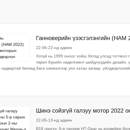
Ганноверийн үзэсгэлэнгийн (HAM 
үйлдвэрлэл
22-06-22-нд админ
Хэтай нь 1999 оноос хойш Хятад улсад тогтмол 
төрөл бүрийн хөдөлгөөнт шийдлүүдийн дизайн, 
 чадвартай бөгөөд бага хэмжээгээр уян хатан загвар, үйлдвэрлэлий
Шинэ сойзгүй галзуу мотор 2022 о
хооронд Hannover Messe-д үзүүлэ
22-05-13-нд админ
В18 лангуу, 6-р танхим HT-Gear нь конвейер бол