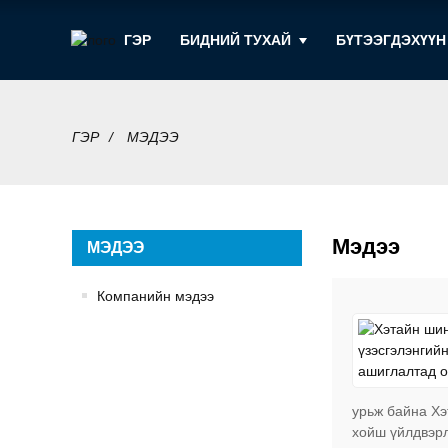
ГЭР
БИДНИЙ ТУХАЙ
БҮТЭЭГДЭХҮҮН
ГЭР
МЭДЭЭ
Мэдээ
МЭДЭЭ
Компанийн мэдээ
урьж байна Хэ
хойш үйлдвэрл