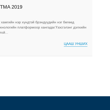
ITMA 2019
 хамгийн нэр хүндтэй брэндүүдийн нэг бөгөөд
хнологийн платформоор хангадаг.Үзэсгэлэнг дэлхийн
ой...
ЦААШ УНШИХ