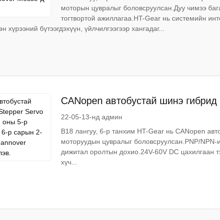
моторын цувралыг боловсруулсан.Дуу чимээ бага
тогтвортой ажиллагаа.HT-Gear нь системийн ин
н хүрээний бүтээгдэхүүн, үйлчилгээгээр хангадаг...
CANopen автобустай шинэ гибрид 
сарын 30-аас 6-р сарын 2-ны хоор
22-05-13-нд админ
B18 лангуу, 6-р танхим HT-Gear нь CANopen авт
моторуудын цувралыг боловсруулсан.PNP/NPN-ийг
дижитал оролтын дохио.24V-60V DC цахилгаан 
хүч...