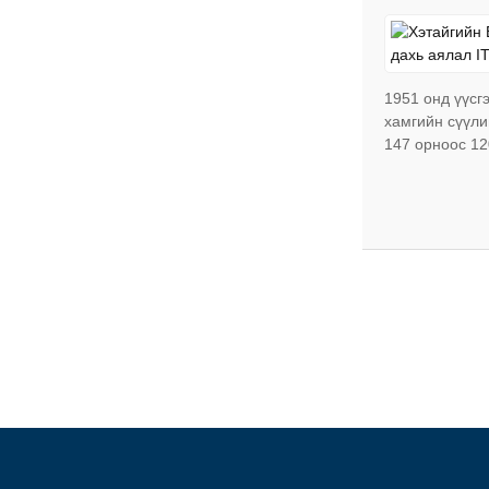
1951 онд үүсг
хамгийн сүүли
147 орноос 12