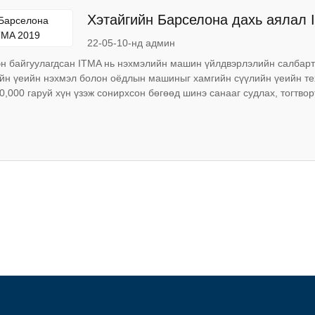
Хэтайгийн Барселона дахь аялал 
22-05-10-нд админ
эн байгуулагдсан ITMA нь нэхмэлийн машин үйлдвэрлэлийн салбарт
йн үеийн нэхмэл болон оёдлын машиныг хамгийн сүүлийн үеийн те
0,000 гаруй хүн үзэж сонирхсон бөгөөд шинэ санааг судлах, тогтворт