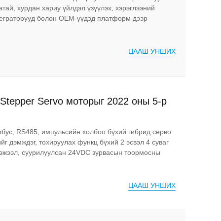
тай, хурдан хариу үйлдэл үзүүлэх, хэрэглээний
теграторууд болон OEM-үүдэд платформ дээр
ЦААШ УНШИХ
Stepper Servo моторыг 2022 оны 5-р
онд Hannover Messe-д үзүүлэв.
обус, RS485, импульсийн холбоо бүхий гибрид серво
 дэмждэг, тохируулах функц бүхий 2 эсвэл 4 суваг
тэжээл, суурилуулсан 24VDC зурвасын тоормосны
ЦААШ УНШИХ