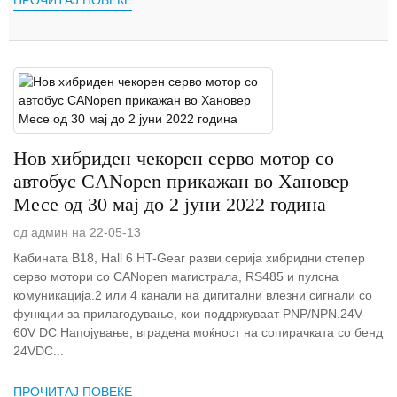
Нов хибриден чекорен серво мотор со
автобус CANopen прикажан во Хановер
Месе од 30 мај до 2 јуни 2022 година
од админ на 22-05-13
Кабината B18, Hall 6 HT-Gear разви серија хибридни степер
серво мотори со CANopen магистрала, RS485 и пулсна
комуникација.2 или 4 канали на дигитални влезни сигнали со
функции за прилагодување, кои поддржуваат PNP/NPN.24V-
60V DC Напојување, вградена моќност на сопирачката со бенд
24VDC...
ПРОЧИТАЈ ПОВЕЌЕ