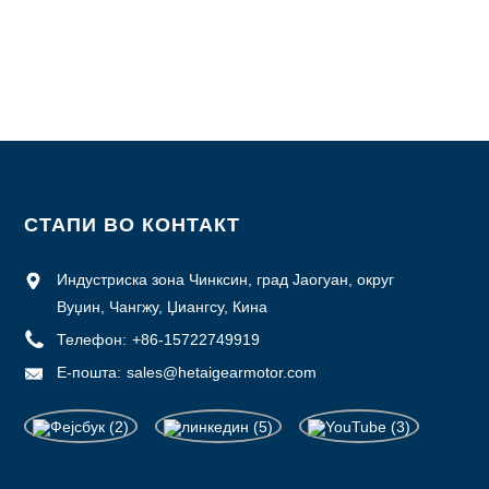
СТАПИ ВО КОНТАКТ
Индустриска зона Чинксин, град Јаогуан, округ
Вуџин, Чангжу, Џиангсу, Кина
Телефон:
+86-15722749919
Е-пошта:
sales@hetaigearmotor.com