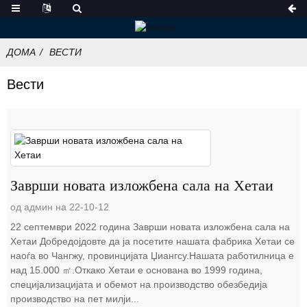
ДОМА
ВЕСТИ
Вести
Заврши новата изложбена сала на Хетаи
од админ на 22-10-12
22 септември 2022 година Заврши новата изложбена сала на
Хетаи Добредојдовте да ја посетите нашата фабрика Хетаи се
наоѓа во Чангжу, провинцијата Џиангсу.Нашата работилница е
над 15.000 ㎡.Откако Хетаи е основана во 1999 година,
специјализацијата и обемот на производство обезбедија
производство на пет милји...