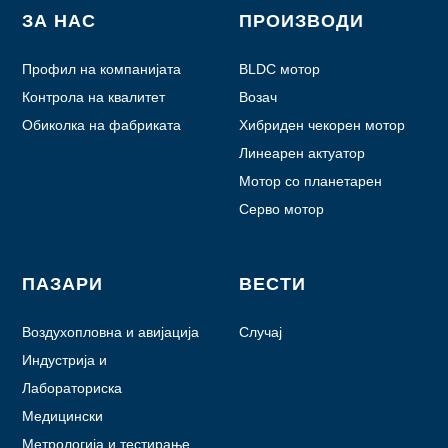
ЗА НАС
ПРОИЗВОДИ
Профил на компанијата
BLDC мотор
Контрола на квалитет
Возач
Обиколка на фабриката
Хибриден чекорен мотор
Линеарен актуатор
Мотор со планетарен
менувач
Серво мотор
ПАЗАРИ
ВЕСТИ
Воздухопловна и авијација
Случај
Индустрија и
автоматизација
Лабораториска
автоматизација
Медицински
Метрологија и тестирање