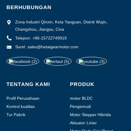
BERHUBUNGAN
Zona Industri Qinxin, Kota Yaoguan, Distrik Wujin,
Changzhou, Jiangsu, Cina
Telepon:
+86-15722749919
Surel:
sales@hetaigearmotor.com
TENTANG KAMI
PRODUK
Profil Perusahaan
motor BLDC
Kontrol kualitas
Pengemudi
Tur Pabrik
Motor Stepper Hibrida
Aktuator Linier
Motor Roda Gigi Planet