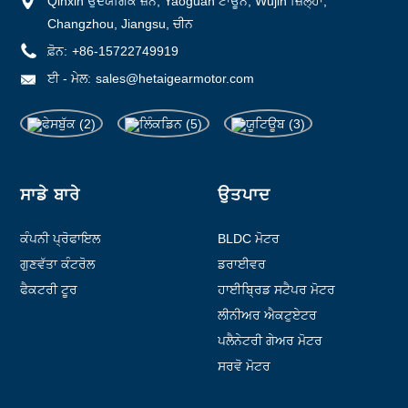
Qinxin ਉਦਯੋਗਿਕ ਜ਼ੋਨ, Yaoguan ਟਾਊਨ, Wujin ਜ਼ਿਲ੍ਹਾ,
Changzhou, Jiangsu, ਚੀਨ
ਫ਼ੋਨ:
+86-15722749919
ਈ - ਮੇਲ:
sales@hetaigearmotor.com
ਸਾਡੇ ਬਾਰੇ
ਉਤਪਾਦ
ਕੰਪਨੀ ਪ੍ਰੋਫਾਇਲ
BLDC ਮੋਟਰ
ਗੁਣਵੱਤਾ ਕੰਟਰੋਲ
ਡਰਾਈਵਰ
ਫੈਕਟਰੀ ਟੂਰ
ਹਾਈਬ੍ਰਿਡ ਸਟੈਪਰ ਮੋਟਰ
ਲੀਨੀਅਰ ਐਕਟੁਏਟਰ
ਪਲੈਨੇਟਰੀ ਗੇਅਰ ਮੋਟਰ
ਸਰਵੋ ਮੋਟਰ