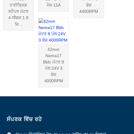
ਹਾਈਬ੍ਰਿਡ
ਮੈਚ 15A
ਫੇਜ਼
ਸਟੈਪਰ ਮੋਟਰ
4400RPM
4 ਲੀਡਜ਼ 1.8
St...
42mm
Nema17
Bldc ਮੋਟਰ 8
ਪੋਲ 24V 3
ਫੇਜ਼
4000RPM
ਸੰਪਰਕ ਵਿੱਚ ਰਹੇ