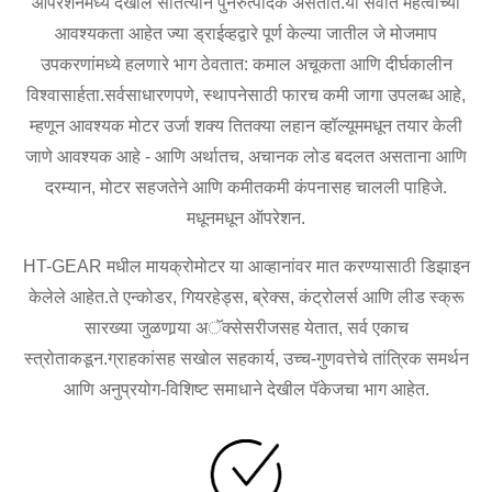
ऑपरेशनमध्ये देखील सातत्याने पुनरुत्पादक असतात.या सर्वात महत्वाच्या
आवश्यकता आहेत ज्या ड्राईव्हद्वारे पूर्ण केल्या जातील जे मोजमाप
उपकरणांमध्ये हलणारे भाग ठेवतात: कमाल अचूकता आणि दीर्घकालीन
विश्वासार्हता.सर्वसाधारणपणे, स्थापनेसाठी फारच कमी जागा उपलब्ध आहे,
म्हणून आवश्यक मोटर उर्जा शक्य तितक्या लहान व्हॉल्यूममधून तयार केली
जाणे आवश्यक आहे - आणि अर्थातच, अचानक लोड बदलत असताना आणि
दरम्यान, मोटर सहजतेने आणि कमीतकमी कंपनासह चालली पाहिजे.
मधूनमधून ऑपरेशन.
HT-GEAR मधील मायक्रोमोटर या आव्हानांवर मात करण्यासाठी डिझाइन
केलेले आहेत.ते एन्कोडर, गियरहेड्स, ब्रेक्स, कंट्रोलर्स आणि लीड स्क्रू
सारख्या जुळणार्‍या अॅक्सेसरीजसह येतात, सर्व एकाच
स्त्रोताकडून.ग्राहकांसह सखोल सहकार्य, उच्च-गुणवत्तेचे तांत्रिक समर्थन
आणि अनुप्रयोग-विशिष्ट समाधाने देखील पॅकेजचा भाग आहेत.