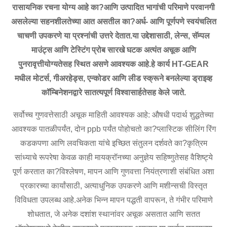
रासायनिक रचना योग्य आहे का?आणि उत्पादित भागांची परिमाणे परवानगी
असलेल्या सहनशीलतेच्या आत असतील का?अर्ध- आणि पूर्णपणे स्वयंचलित
चाचणी उपकरणे या प्रश्नांची उत्तरे देतात.या उद्देशासाठी, लेन्स, सॅम्पल
माउंट्स आणि टेस्टिंग प्रोब सारखे घटक अत्यंत अचूक आणि
पुनरावृत्तीयोग्यतेसह स्थित असणे आवश्यक आहे.हे कार्य HT-GEAR
मधील मोटर्स, गीअरहेड्स, एन्कोडर आणि लीड स्क्रूने बनलेल्या ड्राइव्ह
कॉम्बिनेशनद्वारे सातत्यपूर्ण विश्वासार्हतेसह केले जाते.
सर्वोच्च गुणवत्तेसाठी अचूक माहिती आवश्यक आहे: औषधी पदार्थ शुद्धतेच्या
आवश्यक पातळीपर्यंत, दोन ppb पर्यंत पोहोचतो का?प्लास्टिक सीलिंग रिंग
कडकपणा आणि लवचिकता यांचे इच्छित संतुलन दर्शवते का?कृत्रिम
सांध्याचे रूपरेषा केवळ काही मायक्रॉनच्या अनुज्ञेय सहिष्णुतेसह वैशिष्ट्ये
पूर्ण करतात का?विश्लेषण, मापन आणि गुणवत्ता नियंत्रणाशी संबंधित अशा
प्रकारच्या कार्यांसाठी, अत्याधुनिक उपकरणे आणि मशीन्सची विस्तृत
विविधता उपलब्ध आहे.अनेक भिन्न मापन पद्धती वापरून, ते गंभीर परिमाणे
शोधतात, जे अनेक दशांश स्थानांवर अचूक असतात आणि सतत