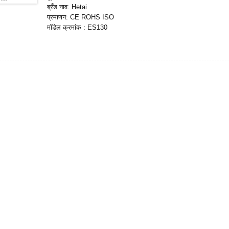
ब्रँड नाव: Hetai
प्रमाणन: CE ROHS ISO
मॉडेल क्रमांक : ES130
किमान ऑर्डर प्रमाण: 5
पॅकेजिंग तपशील: इनर फोम बॉक्ससह पुठ्ठा, पॅलेट
वितरण वेळ: 28-31
पेमेंट अटी: L/C, D/P, T/T, वेस्टर्न युनियन, मनीग्राम
पुरवठा क्षमता: 1000pcs/महिना