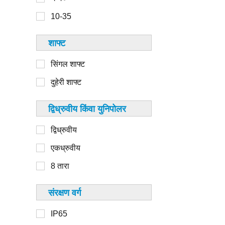
6-8
110 मिमी
10-35
8-10
125 मिमी
शाफ्ट
130 मिमी
सिंगल शाफ्ट
दुहेरी शाफ्ट
1-20
द्विध्रुवीय किंवा युनिपोलर
20-50
द्विध्रुवीय
50-100
एकध्रुवीय
100-250
8 तारा
250-500
>५००
संरक्षण वर्ग
IP65