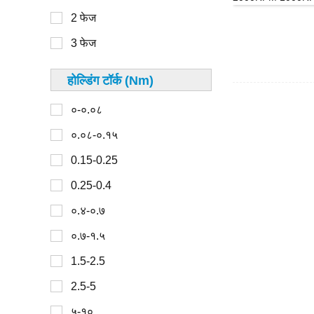
40 मिमी
2 फेज
300-450
42 मिमी
3 फेज
45 मिमी
48 मिमी
होल्डिंग टॉर्क (Nm)
०-३०
49 मिमी
०-०.०८
30-100
50 मिमी
०.०८-०.१५
100-150
57 मिमी
0.15-0.25
150-200
60 मिमी
0.25-0.4
200-300
67 मिमी
०.४-०.७
70 मिमी
०.७-१.५
0-2
80 मिमी
1.5-2.5
2-4
86 मिमी
2.5-5
4-6
90 मिमी
५-१०