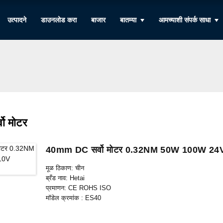
उत्पादने
डाउनलोड करा
बाजार
बातम्या
आमच्याशी संपर्क साधा
वो मोटर
40mm DC सर्वो मोटर 0.32NM 50W 100W 2
मूळ ठिकाण: चीन
ब्रँड नाव: Hetai
प्रमाणन: CE ROHS ISO
मॉडेल क्रमांक : ES40
किमान ऑर्डर प्रमाण: 5
पॅकेजिंग तपशील: इनर फोम बॉक्ससह पुठ्ठा, पॅलेट