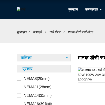
मुख्यपृष्ठ
आमच्याबद्दल
मुख्यपृष्ठ
उत्पादने
सर्वो मोटर
मानक डीसी सर्वो मोटर
मानक डीसी सर्
मालिका
प्रकार
NEMA8(20mm)
12V
नॉन कॅप्टिव्ह
NEMA11(28mm)
24V
बंदिवान
NEMA14(35mm)
36V
बाह्य
NEMA16(39 मिमी)
48V