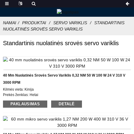
NAMAI
PRODUKTAI
SERVO VARIKLIS
STANDARTINIS
NUOLATINĖS SROVĖS SERVO VARIKLIS
Standartinis nuolatinės srovės servo variklis
40 Mm Nuolatinės Srovės Servo Variklis 0,32 NM 50 W 100 W 24 V 310 V
3000 RPM
Kilmės vieta: Kinija
Prekės ženklas: Hetai
Sertifikatas: CE ROHS ISO
PAKLAUSIMAS
DETALĖ
Modelio numeris: ES40
Minimalus užsakymo kiekis: 5
Informacija apie pakuotę: Dėžutė su vidine putplasčio dėžute, padėklas
Pristatymo laikas: 28-31
Mokėjimo sąlygos: L/C, D/P, T/T, Western Union, MoneyGram
Tiekimo galimybės: 1000 vnt./mėn