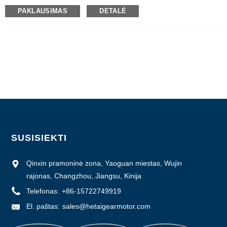
Sertifikatas: CE ROHS ISO
PAKLAUSIMAS
DETALĖ
Modelio numeris: ES130
Minimalus užsakymo kiekis: 5
Informacija apie pakuotę: Dėžutė su vidine putplasčio dėžute, padėklu
Pristatymo laikas: 28-31
Mokėjimo sąlygos: L/C, D/P, T/T, Western Union, MoneyGram
Tiekimo galimybės: 1000 vnt./mėn
SUSISIEKTI
Qinxin pramoninė zona, Yaoguan miestas, Wujin
rajonas, Changzhou, Jiangsu, Kinija
Telefonas:
+86-15722749919
El. paštas:
sales@hetaigearmotor.com