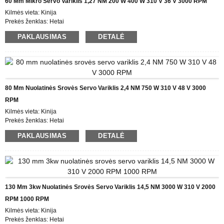
60 Mm Mikro Servo Variklis 1,27 NM 200 W 400 W 310 V 36 V 3000 RPM
Kilmės vieta: Kinija
Prekės ženklas: Hetai
Sertifikatas: CE ROHS ISO
PAKLAUSIMAS
DETALĖ
Modelio numeris: ES60
Minimalus užsakymo kiekis: 5
Informacija apie pakuotę: Dėžutė su vidine putplasčio dėžute, padėklas
Pristatymo laikas: 28-31
Mokėjimo sąlygos: L/C, D/P, T/T, Western Union, MoneyGram
Tiekimo galimybės: 1000 vnt./mėn
80 Mm Nuolatinės Srovės Servo Variklis 2,4 NM 750 W 310 V 48 V 3000
RPM
Kilmės vieta: Kinija
Prekės ženklas: Hetai
Sertifikatas: CE ROHS ISO
PAKLAUSIMAS
DETALĖ
Modelio numeris: ES80
Minimalus užsakymo kiekis: 5
Informacija apie pakuotę: Dėžutė su vidine putplasčio dėžute, padėklas
Pristatymo laikas: 28-31 d
Mokėjimo sąlygos: L/C, D/P, T/T, Western Union, MoneyGram
Tiekimo galimybės: 1000 vnt./mėn
130 Mm 3kw Nuolatinės Srovės Servo Variklis 14,5 NM 3000 W 310 V 2000
RPM 1000 RPM
Kilmės vieta: Kinija
Prekės ženklas: Hetai