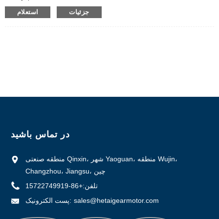
گواهینامه: CE ROHS ISO
جزئیات
استعلام
شماره مدل: ES130
حداقل تعداد سفارش: 5
جزئیات بسته بندی: کارتن با جعبه فوم داخلی، پالت
زمان تحویل: 28-31
شرایط پرداخت: L/C، D/P، T/T، Western Union، MoneyGram
توانایی تامین: 1000 عدد در ماه
در تماس باشید
منطقه صنعتی Qinxin، شهر Yaoguan، منطقه Wujin،
Changzhou، Jiangsu، چین
تلفن:
+86-15722749919
sales@hetaigearmotor.com
پست الکترونیک: