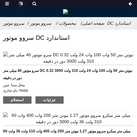
سروو موتور DC استاندارد
صفحه اصلی
محصولات
سروو موتور
سروو موتور DC استاندارد
سرو موتور 40 میلی متر DC 0.32 نیوتن متر 50 وات 100 وات 24 ولت 310 ولت 3000
دور در دقیقه
محل مبدا: چین
نام تجاری: Hetai
گواهینامه: CE ROHS ISO
جزئیات
استعلام
شماره مدل: ES40
حداقل تعداد سفارش: 5
جزئیات بسته بندی: کارتن با جعبه فوم داخلی، پالت
زمان تحویل: 28-31
شرایط پرداخت: L/C، D/P، T/T، Western Union، MoneyGram
توانایی تامین: 1000 عدد در ماه
60 میلی متر میکرو سروو موتور 1.27 نیوتن متر 200 وات 400 وات 310 ولت 36 ولت