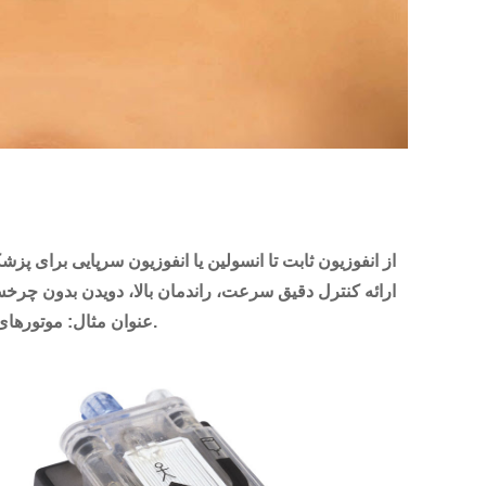
از انفوزیون ثابت تا انسولین یا انفوزیون سرپایی برای پز
عنوان مثال: موتورهای فلزات گرانبها، موتورهای براشلس با فناوری 2 قطبی. یا موتورهای پله ای و دنده های مرتبط.