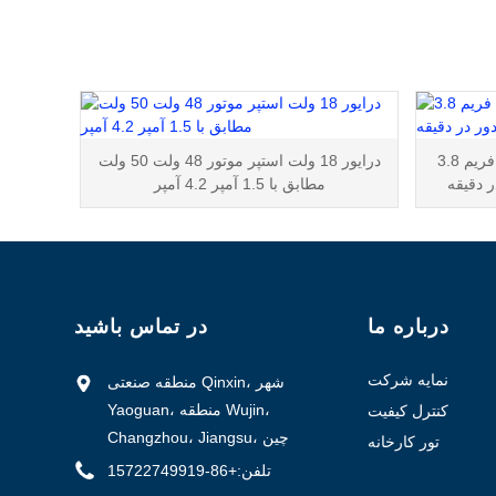
سرو موتور 130 میلی متری بدون فریم 3.8
درایور 18 ولت استپر موتور 48 ولت 50 ولت
مطابق با 1.5 آمپر 4.2 آمپر
درباره ما
در تماس باشید
نمایه شرکت
منطقه صنعتی Qinxin، شهر
Yaoguan، منطقه Wujin،
کنترل کیفیت
Changzhou، Jiangsu، چین
تور کارخانه
تلفن:
+86-15722749919