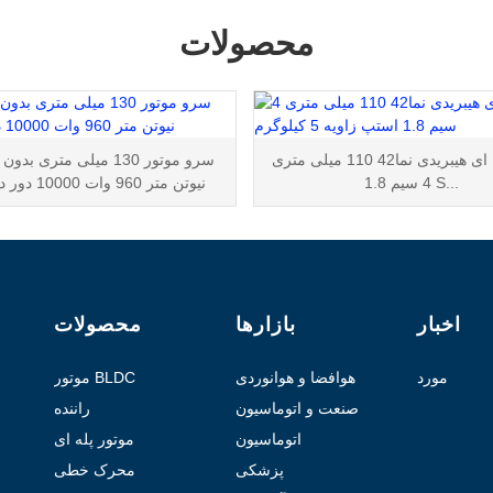
محصولات
موتور پله ای هیبریدی نما42 110 میلی متری
4 سیم 1.8 S...
نیوتن متر 960 وات 10000 دور در دقیقه
اخبار
بازارها
محصولات
مورد
هوافضا و هوانوردی
موتور BLDC
صنعت و اتوماسیون
راننده
اتوماسیون
موتور پله ای
آزمایشگاهی
هیبریدی
پزشکی
محرک خطی