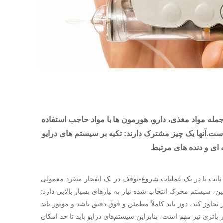
 جمله مواد مغذی، دارو، هورمون ها یا مواد حاجب استفاده
د: تکیه بر سیستم های درایو HT-GEAR، ارائه کنترل دقیق سرعت، راندمان بالا، دویدن بدون چرخش در ابعاد جمع و جور و وزن سبک، به
ثابت یا در یک عملیات شروع-توقف در یک انفجار منفرد معمولی
 سیستم محرک انتخاب شده نیاز به نیازهای بسیار بالایی دارد:
 امکان فشرده باشد، قطر معمولاً نباید از 10 میلی متر تجاوز کند، دوز باید کاملاً مطمئن و فوق دقیق باشد و موتور باید
ی نیز مهم است، بنابراین سیستم‌های درایو باید تا حد امکان