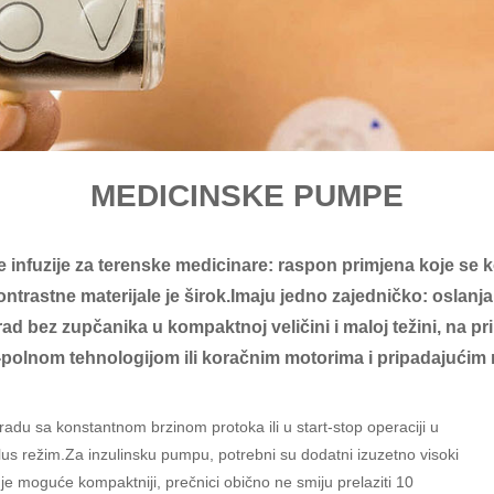
MEDICINSKE PUMPE
e infuzije za terenske medicinare: raspon primjena koje se ko
i kontrastne materijale je širok.Imaju jedno zajedničko: osl
rad bez zupčanika u kompaktnoj veličini i maloj težini, na pr
-polnom tehnologijom ili koračnim motorima i pripadajućim
radu sa konstantnom brzinom protoka ili u start-stop operaciji u
s režim.Za inzulinsku pumpu, potrebni su dodatni izuzetno visoki
 je moguće kompaktniji, prečnici obično ne smiju prelaziti 10