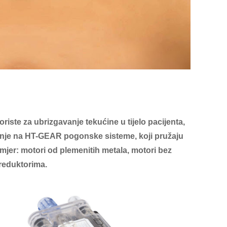
riste za ubrizgavanje tekućine u tijelo pacijenta,
anjanje na HT-GEAR pogonske sisteme, koji pružaju
imjer: motori od plemenitih metala, motori bez
 reduktorima.