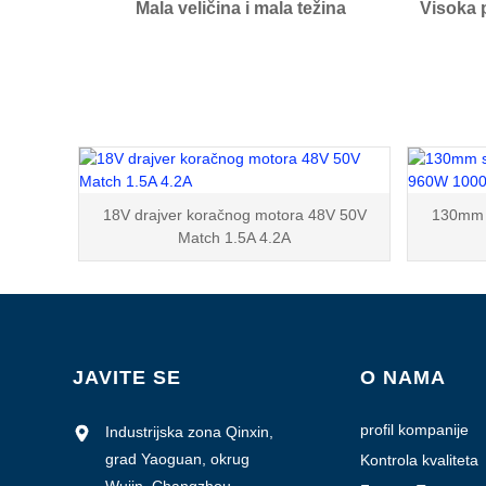
Mala veličina i mala težina
Visoka 
18V drajver koračnog motora 48V 50V
130mm s
Match 1.5A 4.2A
JAVITE SE
O NAMA
profil kompanije
Industrijska zona Qinxin,
grad Yaoguan, okrug
Kontrola kvaliteta
Wujin, Changzhou,