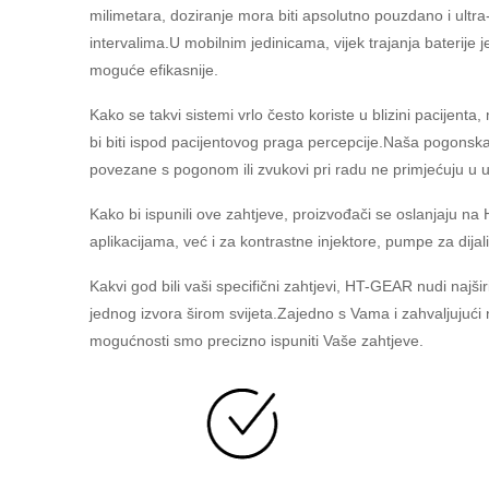
milimetara, doziranje mora biti apsolutno pouzdano i ultra
intervalima.U mobilnim jedinicama, vijek trajanja baterije 
moguće efikasnije.
Kako se takvi sistemi vrlo često koriste u blizini pacijent
bi biti ispod pacijentovog praga percepcije.Naša pogonsk
povezane s pogonom ili zvukovi pri radu ne primjećuju u 
Kako bi ispunili ove zahtjeve, proizvođači se oslanjaju
aplikacijama, već i za kontrastne injektore, pumpe za dijal
Kakvi god bili vaši specifični zahtjevi, HT-GEAR nudi najši
jednog izvora širom svijeta.Zajedno s Vama i zahvaljujući 
mogućnosti smo precizno ispuniti Vaše zahtjeve.