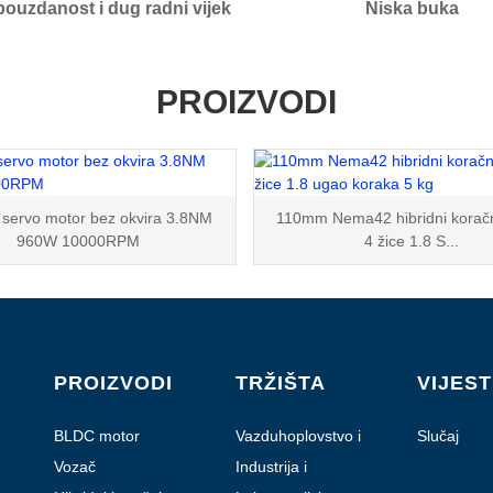
pouzdanost i dug radni vijek
Niska buka
PROIZVODI
ervo motor bez okvira 3.8NM
110mm Nema42 hibridni koračn
960W 10000RPM
4 žice 1.8 S...
PROIZVODI
TRŽIŠTA
VIJEST
BLDC motor
Vazduhoplovstvo i
Slučaj
avijacija
Vozač
Industrija i
automatizacija