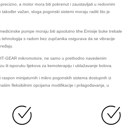
-precizno, a motor mora biti pokrenut i zaustavljati u redovnim
je također važan, stoga pogonski sistemi moraju raditi što je
a, medicinske pumpe moraju biti apsolutno tihe.Emisije buke trebale
a tehnologija s radom bez zupčanika osigurava da se vibracije
uređaju.
 na HT-GEAR mikromotore, ne samo u prethodno navedenim
izu ili isporuku lijekova za kemoterapiju i ublažavanje bolova.
ri raspon minijaturnih i mikro pogonskih sistema dostupnih iz
našim fleksibilnim opcijama modifikacije i prilagođavanja, u