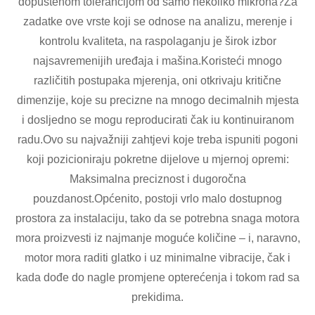
dopuštenom tolerancijom od samo nekoliko mikrona?Za
zadatke ove vrste koji se odnose na analizu, merenje i
kontrolu kvaliteta, na raspolaganju je širok izbor
najsavremenijih uređaja i mašina.Koristeći mnogo
različitih postupaka mjerenja, oni otkrivaju kritične
dimenzije, koje su precizne na mnogo decimalnih mjesta
i dosljedno se mogu reproducirati čak iu kontinuiranom
radu.Ovo su najvažniji zahtjevi koje treba ispuniti pogoni
koji pozicioniraju pokretne dijelove u mjernoj opremi:
Maksimalna preciznost i dugoročna
pouzdanost.Općenito, postoji vrlo malo dostupnog
prostora za instalaciju, tako da se potrebna snaga motora
mora proizvesti iz najmanje moguće količine – i, naravno,
motor mora raditi glatko i uz minimalne vibracije, čak i
kada dođe do nagle promjene opterećenja i tokom rad sa
prekidima.