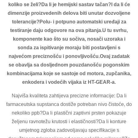
koliko se želi?Da li je hemijski sastav tačan?I da li će
dimenzije proizvedenih delova biti unutar dozvoljene
tolerancije?Polu- i potpuno automatski uređaji za
testiranje daju odgovore na ova pitanja.U tu svrhu,
komponente kao što su sočiva, nosači uzoraka i
sonda za ispitivanje moraju biti postavljeni s
najvećom preciznošću i ponovljivošću.Ovaj zadatak
se obavlja sa dosljednom pouzdanošću pogonskim
kombinacijama koje se sastoje od motora, zupčanika,
enkodera i vodećih vijaka iz HT-GEAR-a.
Najviša kvaliteta zahtijeva precizne informacije: Da li
farmaceutska supstanca dostiže potreban nivo čistoće, do
nekoliko ppb?Da li plastični zaptivni prsten pokazuje
željenu ravnotežu krutosti i elastičnosti?Da li konture
umjetnog zgloba zadovoljavaju specifikacije s