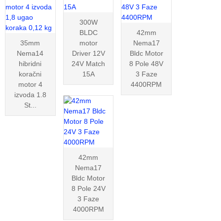
300W
BLDC
42mm
35mm
motor
Nema17
Nema14
Driver 12V
Bldc Motor
hibridni
24V Match
8 Pole 48V
koračni
15A
3 Faze
motor 4
4400RPM
izvoda 1.8
St...
42mm
Nema17
Bldc Motor
8 Pole 24V
3 Faze
4000RPM