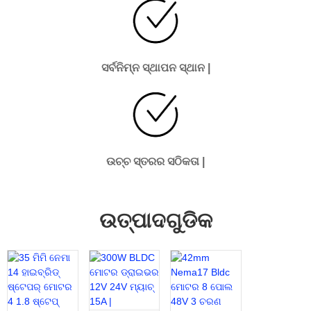
ସର୍ବନିମ୍ନ ସ୍ଥାପନ ସ୍ଥାନ |
ଉଚ୍ଚ ସ୍ତରର ସଠିକତା |
ଉତ୍ପାଦଗୁଡିକ