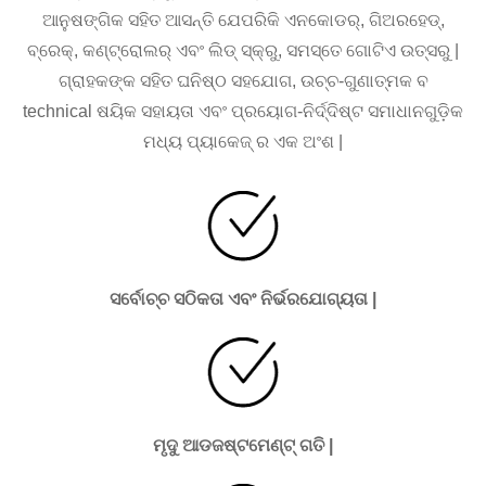
ଆନୁଷଙ୍ଗିକ ସହିତ ଆସନ୍ତି ଯେପରିକି ଏନକୋଡର୍, ଗିଅରହେଡ୍,
ବ୍ରେକ୍, କଣ୍ଟ୍ରୋଲର୍ ଏବଂ ଲିଡ୍ ସ୍କ୍ରୁ, ସମସ୍ତେ ଗୋଟିଏ ଉତ୍ସରୁ |
ଗ୍ରାହକଙ୍କ ସହିତ ଘନିଷ୍ଠ ସହଯୋଗ, ଉଚ୍ଚ-ଗୁଣାତ୍ମକ ବ
technical ଷୟିକ ସହାୟତା ଏବଂ ପ୍ରୟୋଗ-ନିର୍ଦ୍ଦିଷ୍ଟ ସମାଧାନଗୁଡ଼ିକ
ମଧ୍ୟ ପ୍ୟାକେଜ୍ ର ଏକ ଅଂଶ |
ସର୍ବୋଚ୍ଚ ସଠିକତା ଏବଂ ନିର୍ଭରଯୋଗ୍ୟତା |
ମୃଦୁ ଆଡଜଷ୍ଟମେଣ୍ଟ୍ ଗତି |