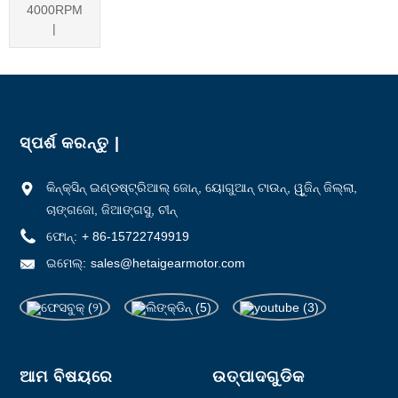
4000RPM
|
ସ୍ପର୍ଶ କରନ୍ତୁ |
କିନ୍କ୍ସିନ୍ ଇଣ୍ଡଷ୍ଟ୍ରିଆଲ୍ ଜୋନ୍, ୟୋଗୁଆନ୍ ଟାଉନ୍, ୱୁଜିନ୍ ଜିଲ୍ଲା,
ଚାଙ୍ଗଜୋ, ଜିଆଙ୍ଗସୁ, ଚୀନ୍
ଫୋନ୍:
+ 86-15722749919
ଇମେଲ୍:
sales@hetaigearmotor.com
ଆମ ବିଷୟରେ
ଉତ୍ପାଦଗୁଡିକ