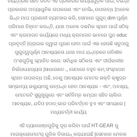
ନିୟନ୍ତ୍ରଣ ସହିତ ଜଡିତ ଏହି ପ୍ରକାରର କାର୍ଯ୍ୟଗୁଡ଼ିକ ପାଇଁ, ବିଭିନ୍ନ
ପ୍ରକାରର ଅତ୍ୟାଧୁନିକ ଉପକରଣ ଏବଂ ମେସିନ୍ ଉପଲବ୍ଧ |ଅନେକ
ଭିନ୍ନ ମାପ ପ୍ରଣାଳୀ ବ୍ୟବହାର କରି, ସେମାନେ ଗୁରୁତ୍ dim ପୂର୍ଣ୍ଣ
ପରିମାଣ ଚିହ୍ନଟ କରନ୍ତି, ଯାହା ଅନେକ ଦଶମିକ ସ୍ଥାନ ପାଇଁ ସଠିକ୍
ଏବଂ କ୍ରମାଗତ କାର୍ଯ୍ୟରେ ମଧ୍ୟ କ୍ରମାଗତ ଭାବରେ ପୁନ oduc
ପ୍ରବୃତ୍ତି |ଡ୍ରାଇଭ ଦ୍ୱାରା ପୂରଣ ହେବା ପାଇଁ ଏହା ହେଉଛି ସବୁଠାରୁ
ଗୁରୁତ୍ୱପୂର୍ଣ୍ଣ ଆବଶ୍ୟକତା ଯାହା ମାପ ଯନ୍ତ୍ରରେ ଗତିଶୀଳ
ଅଂଶଗୁଡ଼ିକୁ ସ୍ଥାନିତ କରେ: ସର୍ବାଧିକ ସଠିକତା ଏବଂ ଦୀର୍ଘକାଳୀନ
ନିର୍ଭରଯୋଗ୍ୟତା |ସାଧାରଣତ ,, ସେଠାରେ ବହୁତ କମ୍ ସଂସ୍ଥାପନ
ସ୍ଥାନ ଉପଲବ୍ଧ ଅଛି, ତେଣୁ ଆବଶ୍ୟକ ମୋଟର ଶକ୍ତି କ୍ଷୁଦ୍ର
ସମ୍ଭାବ୍ୟ ଭଲ୍ୟୁମରୁ ଉତ୍ପନ୍ନ ହେବା ଆବଶ୍ୟକ - ଏବଂ, ଅବଶ୍ୟ,
ମୋଟରଟି ସୁରୁଖୁରୁରେ ଏବଂ ସର୍ବନିମ୍ନ କମ୍ପନ ସହିତ ଚାଲିବା
ଆବଶ୍ୟକ, ଯଦିଓ ହଠାତ୍ ଭାର ପରିବର୍ତ୍ତନ ହୁଏ ଏବଂ ସମୟରେ |
ମଧ୍ୟବର୍ତ୍ତୀ କାର୍ଯ୍ୟ
ଏହି ଚ୍ୟାଲେଞ୍ଜଗୁଡ଼ିକୁ ଦୂର କରିବା ପାଇଁ HT-GEAR ରୁ
ମାଇକ୍ରୋମୋଟର୍ ଗୁଡିକ ଡିଜାଇନ୍ କରାଯାଇଛି |ସେମାନେ ମେଳକ