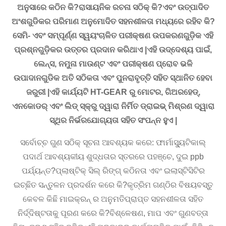
ଅନୁସାରେ କଠିନ କି?ରାସାୟନିକ ରଚନା ସଠିକ୍ କି?ଏବଂ ଉତ୍ପାଦିତ
ଅଂଶଗୁଡିକର ପରିମାଣ ଅନୁମୋଦିତ ସହନଶୀଳତା ମଧ୍ୟରେ ରହିବ କି?
ସେମି- ଏବଂ ସମ୍ପୂର୍ଣ୍ଣ ସ୍ୱୟଂଚାଳିତ ପରୀକ୍ଷଣ ଉପକରଣଗୁଡ଼ିକ ଏହି
ପ୍ରଶ୍ନଗୁଡ଼ିକର ଉତ୍ତର ପ୍ରଦାନ କରିଥାଏ |ଏହି ଉଦ୍ଦେଶ୍ୟ ପାଇଁ,
ଲେନ୍ସ, ନମୁନା ମାଉଣ୍ଟ ଏବଂ ପରୀକ୍ଷଣ ପ୍ରୋବ ଭଳି
ଉପାଦାନଗୁଡିକ ଅତି ସଠିକତା ଏବଂ ପୁନରାବୃତ୍ତି ସହିତ ସ୍ଥାନିତ ହେବା
ଜରୁରୀ |ଏହି କାର୍ଯ୍ୟଟି HT-GEAR ରୁ ମୋଟର, ଗିଅରହେଡ୍,
ଏନକୋଡର୍ ଏବଂ ଲିଡ୍ ସ୍କ୍ରୁ ଦ୍ୱାରା ନିର୍ମିତ ଡ୍ରାଇଭ୍ ମିଶ୍ରଣ ଦ୍ୱାରା
ସ୍ଥିର ନିର୍ଭରଯୋଗ୍ୟତା ସହିତ ସଂପନ୍ନ ହୁଏ |
ସର୍ବୋଚ୍ଚ ଗୁଣ ସଠିକ୍ ସୂଚନା ଆବଶ୍ୟକ କରେ: ଫାର୍ମାସ୍ୟୁଟିକାଲ୍
ପଦାର୍ଥ ଆବଶ୍ୟକୀୟ ଶୁଦ୍ଧତାର ସ୍ତରରେ ପହଞ୍ଚେ, ଦୁଇ ppb
ପର୍ଯ୍ୟନ୍ତ?ପ୍ଲାଷ୍ଟିକ୍ ସିଲ୍ ରିଙ୍ଗ୍ କଠିନତା ଏବଂ ଇଲାସ୍ଟିସିଟିର
ଇଚ୍ଛିତ ସନ୍ତୁଳନ ପ୍ରଦର୍ଶନ କରେ କି?କୃତ୍ରିମ ଗଣ୍ଠିର ବିଷୟବସ୍ତୁ
କେବଳ କିଛି ମାଇକ୍ରନ୍ ର ଅନୁମତିପ୍ରାପ୍ତ ସହନଶୀଳତା ସହିତ
ନିର୍ଦ୍ଦିଷ୍ଟତାକୁ ପୂରଣ କରେ କି?ବିଶ୍ଳେଷଣ, ମାପ ଏବଂ ଗୁଣବତ୍ତା