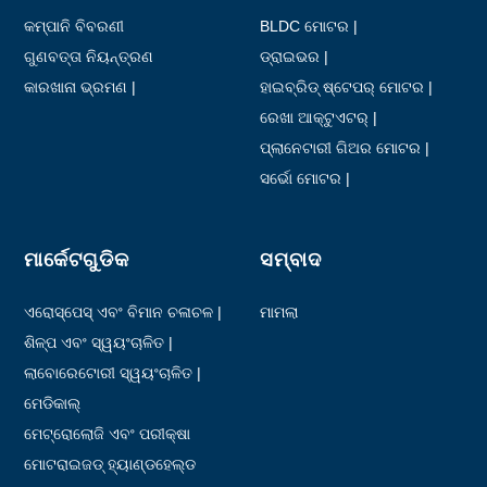
କମ୍ପାନି ବିବରଣୀ
BLDC ମୋଟର |
ଗୁଣବତ୍ତା ନିୟନ୍ତ୍ରଣ
ଡ୍ରାଇଭର |
କାରଖାନା ଭ୍ରମଣ |
ହାଇବ୍ରିଡ୍ ଷ୍ଟେପର୍ ମୋଟର |
ରେଖା ଆକ୍ଟୁଏଟର୍ |
ପ୍ଲାନେଟାରୀ ଗିଅର ମୋଟର |
ସର୍ଭୋ ମୋଟର |
ମାର୍କେଟଗୁଡିକ
ସମ୍ବାଦ
ଏରୋସ୍ପେସ୍ ଏବଂ ବିମାନ ଚଳାଚଳ |
ମାମଲା
ଶିଳ୍ପ ଏବଂ ସ୍ୱୟଂଚାଳିତ |
ଲାବୋରେଟୋରୀ ସ୍ୱୟଂଚାଳିତ |
ମେଡିକାଲ୍
ମେଟ୍ରୋଲୋଜି ଏବଂ ପରୀକ୍ଷା
ମୋଟରାଇଜଡ୍ ହ୍ୟାଣ୍ଡହେଲ୍ଡ
ଉପକରଣଗୁଡ଼ିକ |