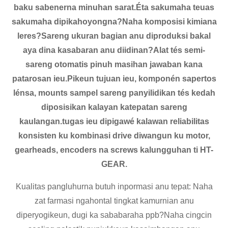
baku sabenerna minuhan sarat.Éta sakumaha teuas
sakumaha dipikahoyongna?Naha komposisi kimiana
leres?Sareng ukuran bagian anu diproduksi bakal
aya dina kasabaran anu diidinan?Alat tés semi-
sareng otomatis pinuh masihan jawaban kana
patarosan ieu.Pikeun tujuan ieu, komponén sapertos
lénsa, mounts sampel sareng panyilidikan tés kedah
diposisikan kalayan katepatan sareng
kaulangan.tugas ieu dipigawé kalawan reliabilitas
konsisten ku kombinasi drive diwangun ku motor,
gearheads, encoders na screws kalungguhan ti HT-
GEAR.
Kualitas pangluhurna butuh inpormasi anu tepat: Naha
zat farmasi ngahontal tingkat kamurnian anu
diperyogikeun, dugi ka sababaraha ppb?Naha cingcin