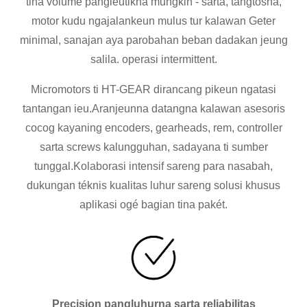
tina volume pangleutikna mungkin - sarta, tangtosna,
motor kudu ngajalankeun mulus tur kalawan Geter
minimal, sanajan aya parobahan beban dadakan jeung
salila. operasi intermittent.
Micromotors ti HT-GEAR dirancang pikeun ngatasi
tantangan ieu.Aranjeunna datangna kalawan asesoris
cocog kayaning encoders, gearheads, rem, controller
sarta screws kalungguhan, sadayana ti sumber
tunggal.Kolaborasi intensif sareng para nasabah,
dukungan téknis kualitas luhur sareng solusi khusus
aplikasi ogé bagian tina pakét.
Precision pangluhurna sarta reliabilitas