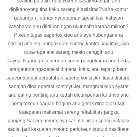
sealing palastik nunjukkeun kasaimbangan anu
dipikahoyong tina kaku sareng élastisitas?Naha kontur
gabungan jieunan nyumponan spésifikasi kalayan
kasabaran anu diidinan ngan ukur sababaraha mikron?
Pikeun tugas sapertos kieu anu aya hubunganana
sareng analisa, pangukuran sareng kontrol kualitas, aya
rupa-rupa alat sareng mesin canggih anu
sayogi.Nganggo seueur prosedur pangukuran anu béda,
aranjeunna ngadeteksi dimensi kritis, anu tepat pikeun
seueur tempat perpuluhan sareng konsistén tiasa diulang
sanajan dina operasi kontinyu.Ieu mangrupikeun syarat
anu paling penting anu kedah dicumponan ku drive anu
nempatkeun bagian-bagian anu gerak dina alat ukur:
Katepatan maksimal sareng réliabilitas jangka
panjang.Sacara umum, aya saeutik pisan spasi instalasi
sadia, jadi kakuatan motor diperlukeun kudu dihasilkeun