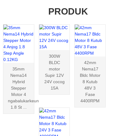
PRODUK
300W
BLDC
42mm
35mm
motor
Nema17
Nema14
Supir 12V
Bldc Motor
Hybrid
24V cocog
8 Kutub
Stepper
15A
48V 3
Motor 4
Fase
ngabalukarkeun
4400RPM
1.8 St ...