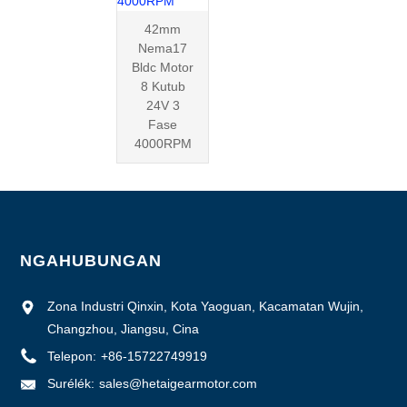
42mm
Nema17
Bldc Motor
8 Kutub
24V 3
Fase
4000RPM
NGAHUBUNGAN
Zona Industri Qinxin, Kota Yaoguan, Kacamatan Wujin,
Changzhou, Jiangsu, Cina
Telepon:
+86-15722749919
Surélék:
sales@hetaigearmotor.com