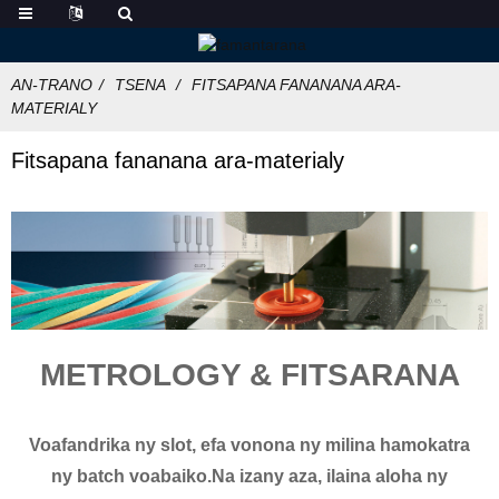
AN-TRANO
TSENA
FITSAPANA FANANANA ARA-
MATERIALY
Fitsapana fananana ara-materialy
METROLOGY & FITSARANA
Voafandrika ny slot, efa vonona ny milina hamokatra
ny batch voabaiko.Na izany aza, ilaina aloha ny