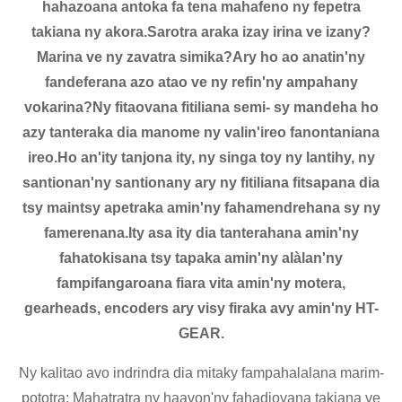
hahazoana antoka fa tena mahafeno ny fepetra
takiana ny akora.Sarotra araka izay irina ve izany?
Marina ve ny zavatra simika?Ary ho ao anatin'ny
fandeferana azo atao ve ny refin'ny ampahany
vokarina?Ny fitaovana fitiliana semi- sy mandeha ho
azy tanteraka dia manome ny valin'ireo fanontaniana
ireo.Ho an'ity tanjona ity, ny singa toy ny lantihy, ny
santionan'ny santionany ary ny fitiliana fitsapana dia
tsy maintsy apetraka amin'ny fahamendrehana sy ny
famerenana.Ity asa ity dia tanterahana amin'ny
fahatokisana tsy tapaka amin'ny alàlan'ny
fampifangaroana fiara vita amin'ny motera,
gearheads, encoders ary visy firaka avy amin'ny HT-
GEAR.
Ny kalitao avo indrindra dia mitaky fampahalalana marim-
pototra: Mahatratra ny haavon'ny fahadiovana takiana ve