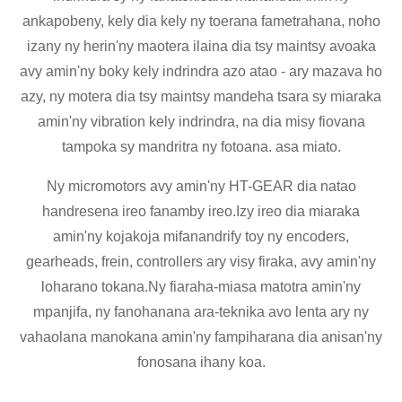
ankapobeny, kely dia kely ny toerana fametrahana, noho
izany ny herin'ny maotera ilaina dia tsy maintsy avoaka
avy amin'ny boky kely indrindra azo atao - ary mazava ho
azy, ny motera dia tsy maintsy mandeha tsara sy miaraka
amin'ny vibration kely indrindra, na dia misy fiovana
tampoka sy mandritra ny fotoana. asa miato.
Ny micromotors avy amin'ny HT-GEAR dia natao
handresena ireo fanamby ireo.Izy ireo dia miaraka
amin'ny kojakoja mifanandrify toy ny encoders,
gearheads, frein, controllers ary visy firaka, avy amin'ny
loharano tokana.Ny fiaraha-miasa matotra amin'ny
mpanjifa, ny fanohanana ara-teknika avo lenta ary ny
vahaolana manokana amin'ny fampiharana dia anisan'ny
fonosana ihany koa.