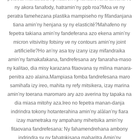
ny akora fanafody, hatramin'ny ppb roa?Moa ve ny
peratra famehezana plastika mampiseho ny fifandanjana
tiana amin'ny henjana sy ny elasticité?Mahafeno ny
fepetra takiana amin'ny fandeferana azo ekena amin'ny
micron vitsivitsy fotsiny ve ny contours amin'ny joint
artificielle?Ho an'ny asa toy izany izay mifandraika
amin'ny famakafakana, fandrefesana ary fanaraha-maso
ny kalitao, dia misy karazana fitaovana sy milina manara-
penitra azo alaina.Mampiasa fomba fandrefesana maro
samihafa izy ireo, mahita ny refy mitsikera, izay marina
amin'ny toerana maromaro ary azo averina tsy tapaka na
dia miasa mitohy aza.Ireo no fepetra manan-danja
indrindra tokony hotanterahina amin'ny alàlan'ny fiara
izay mametraka ny ampahany mihetsika amin'ny
fitaovana fandrefesana: Ny fahamendrehana ambony
indrindra sy ny fahatokisana maharitra.Amin'ny