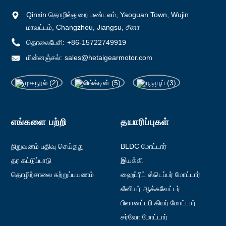
Qinxin தொழில்துறை மண்டலம், Yaoguan Town, Wujin
மாவட்டம், Changzhou, Jiangsu, சீனா
தொலைபேசி:
+86-15722749919
மின்னஞ்சல்:
sales@hetaigearmotor.com
எங்களை பற்றி
தயாரிப்புகள்
நிறுவனம் பதிவு செய்தது
BLDC மோட்டார்
தர கட்டுப்பாடு
இயக்கி
தொழிற்சாலை சுற்றுப்பயணம்
ஹைப்ரிட் ஸ்டெப்பர் மோட்டார்
லீனியர் ஆக்சுவேட்டர்
பிளானட்டரி கியர் மோட்டார்
சர்வோ மோட்டார்