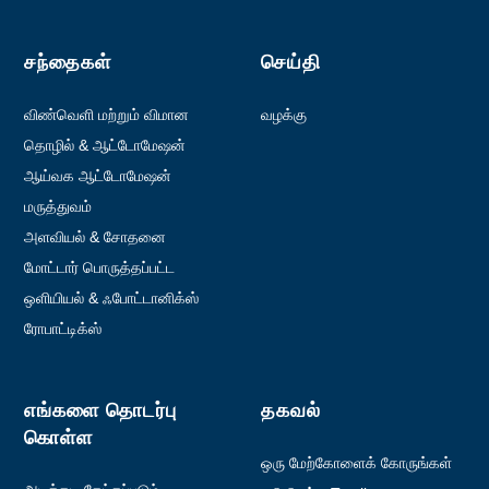
சந்தைகள்
செய்தி
விண்வெளி மற்றும் விமான
வழக்கு
போக்குவரத்து
தொழில் & ஆட்டோமேஷன்
ஆய்வக ஆட்டோமேஷன்
மருத்துவம்
அளவியல் & சோதனை
மோட்டார் பொருத்தப்பட்ட
கையடக்க சாதனங்கள்
ஒளியியல் & ஃபோட்டானிக்ஸ்
ரோபாட்டிக்ஸ்
எங்களை தொடர்பு
தகவல்
கொள்ள
ஒரு மேற்கோளைக் கோருங்கள்