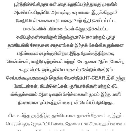
பூர்த்திசெய்கிறதா என்பதை உறுதிப்படுத்துவது முதலில்
அவசியம்.விரும்பிய அளவுக்கு கடினமாக இருக்கிறதா?
வேதியியல் கலவை சரியானதா?உற்பத்தி செய்யப்பட்ட
பாகங்களின் பரிமாணங்கள் அனுமதிக்கப்பட்ட
சகிப்புத்தன்மைக்குள் இருக்குமா?அரை மற்றும் முழு
தானியங்கி சோதனை சாதனங்கள் இந்தக் கேள்விகளுக்கான
பதில்களை வழங்குகின்றன.இந்த நோக்கத்திற்காக,
லென்ஸ்கள், மாதிரி ஏற்றங்கள் மற்றும் சோதனை ஆய்வு போன்ற
கூறுகள் மிகவும் துல்லியமாகவும் மீண்டும் மீண்டும்
செய்யக்கூடியதாகவும் இருக்க வேண்டும்.HT-GEAR இலிருந்து
மோட்டார்கள், கியர்ஹெட்கள், குறியாக்கிகள் மற்றும் லீட்
ஸ்க்ரூக்களால் ஆன டிரைவ் சேர்க்கைகள் மூலம் இந்த பணி
நிலையான நம்பகத்தன்மையுடன் செய்யப்படுகிறது.
மிக உயர்ந்த தரத்திற்கு துல்லியமான தகவல் தேவை: மருந்துப்
பொருள் ஒரு ஜோடி பிபிபி வரை, தேவையான அளவு தூய்மையை