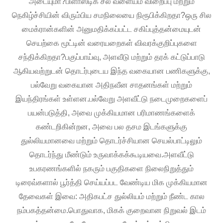
அடையுமா?பிளாஸ்டிக் சீல் வளையம் விறைப்பு மற்றும்
நெகிழ்ச்சியின் விரும்பிய சமநிலையை நிரூபிக்கிறதா?ஒரு சில
மைக்ரான்களின் அனுமதிக்கப்பட்ட சகிப்புத்தன்மையுடன்
செயற்கை மூட்டின் வரையறைகள் விவரக்குறிப்புகளை
சந்திக்கிறதா?பகுப்பாய்வு, அளவீடு மற்றும் தரக் கட்டுப்பாடு
ஆகியவற்றுடன் தொடர்புடைய இந்த வகையான பணிகளுக்கு,
பல்வேறு வகையான அதிநவீன சாதனங்கள் மற்றும்
இயந்திரங்கள் உள்ளன.பல்வேறு அளவீட்டு நடைமுறைகளைப்
பயன்படுத்தி, அவை முக்கியமான பரிமாணங்களைக்
கண்டறிகின்றன, அவை பல தசம இடங்களுக்கு
துல்லியமானவை மற்றும் தொடர்ச்சியான செயல்பாட்டிலும்
தொடர்ந்து மீண்டும் உருவாக்கக்கூடியவை.அளவீட்டு
உபகரணங்களில் நகரும் பகுதிகளை நிலைநிறுத்தும்
டிரைவ்களால் பூர்த்தி செய்யப்பட வேண்டிய மிக முக்கியமான
தேவைகள் இவை: அதிகபட்ச துல்லியம் மற்றும் நீண்ட கால
நம்பகத்தன்மை.பொதுவாக, மிகக் குறைவான நிறுவல் இடம்