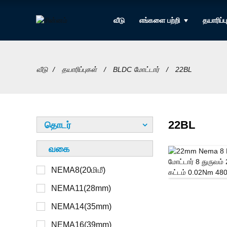
வீடு
எங்களை பற்றி
தயாரிப்ப
வீடு
தயாரிப்புகள்
BLDC மோட்டார்
22BL
22BL
தொடர்
வகை
NEMA8(20மிமீ)
12V
கேப்டிவ் அல்ல
NEMA11(28mm)
24V
கைதி
NEMA14(35mm)
36V
வெளி
NEMA16(39mm)
48V