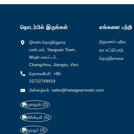
1-3000
3000-6000
6000-10000
தொடர்பில் இருங்கள்
எங்களை பற்றி
>10000
நிறுவனம் பதிவு
Qinxin தொழில்துறை
செய்தது
மண்டலம், Yaoguan Town,
தர கட்டுப்பாடு
Wujin மாவட்டம்,
தொழிற்சாலை
Changzhou, Jiangsu, சீனா
சுற்றுப்பயணம்
0.1-0.5
தொலைபேசி:
+86-
0.5-1.0
15722749919
>1.0
மின்னஞ்சல்:
sales@hetaigearmotor.com