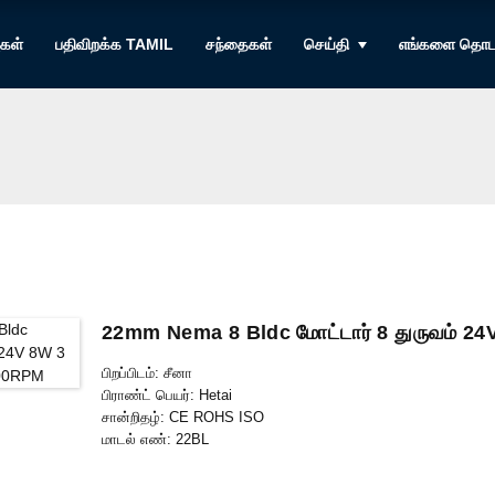
ுகள்
பதிவிறக்க TAMIL
சந்தைகள்
செய்தி
எங்களை தொடர
22mm Nema 8 Bldc மோட்டார் 8 துருவம் 2
பிறப்பிடம்: சீனா
பிராண்ட் பெயர்: Hetai
சான்றிதழ்: CE ROHS ISO
மாடல் எண்: 22BL
குறைந்தபட்ச ஆர்டர் அளவு: 50
பேக்கேஜிங் விவரங்கள்: உள் நுரை பெட்டியுடன் கூடிய அட்டைப்பெட்டி