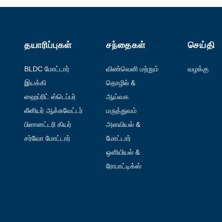
தயாரிப்புகள்
சந்தைகள்
செய்தி
BLDC மோட்டார்
விண்வெளி மற்றும்
வழக்கு
விமான
இயக்கி
தொழில் &
போக்குவரத்து
ஆட்டோமேஷன்
ஹைப்ரிட் ஸ்டெப்பர்
ஆய்வக
மோட்டார்
ஆட்டோமேஷன்
லீனியர் ஆக்சுவேட்டர்
மருத்துவம்
பிளானட்டரி கியர்
அளவியல் &
மோட்டார்
சோதனை
சர்வோ மோட்டார்
மோட்டார்
பொருத்தப்பட்ட
ஒளியியல் &
கையடக்க
ஃபோட்டானிக்ஸ்
ரோபாட்டிக்ஸ்
சாதனங்கள்