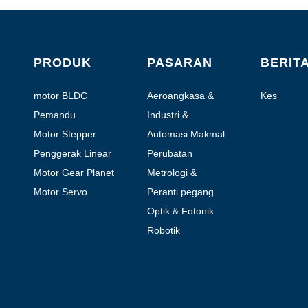
PRODUK
PASARAN
BERIT
motor BLDC
Aeroangkasa &
Kes
Penerbangan
Pemandu
Industri &
Automasi
Motor Stepper
Automasi Makmal
Hibrid
Penggerak Linear
Perubatan
Motor Gear Planet
Metrologi &
Pengujian
Motor Servo
Peranti pegang
tangan bermotor
Optik & Fotonik
Robotik