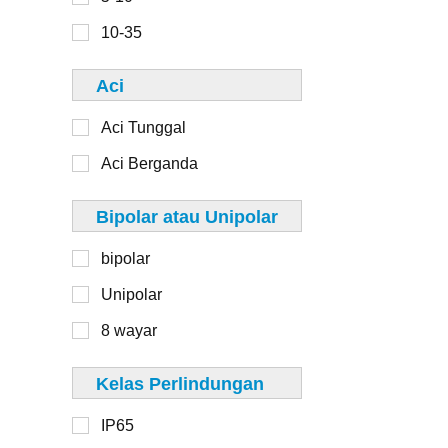
6-8
110mm
10-35
8-10
125mm
Aci
130mm
Aci Tunggal
Aci Berganda
1-20
Bipolar atau Unipolar
20-50
bipolar
50-100
Unipolar
100-250
8 wayar
250-500
>500
Kelas Perlindungan
IP65