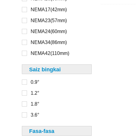
NEMA17(42mm)
>48V
NEMA8(20mm)
NEMA23(57mm)
NEMA11(28mm)
NEMA24(60mm)
16mm
NEMA14(35mm)
NEMA34(86mm)
20mm
NEMA17(42mm)
NEMA42(110mm)
22mm
NEMA23(56mm)
Saiz bingkai
28mm
0.9°
30mm
0-100
1.2°
32mm
100-150
1.8°
33mm
150-200
3.6°
36mm
200-250
39mm
Fasa-fasa
250-300