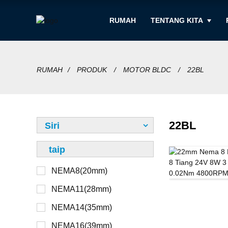
RUMAH
TENTANG KITA
RUMAH
PRODUK
MOTOR BLDC
22BL
22BL
Siri
taip
NEMA8(20mm)
12V
Bukan Tawanan
NEMA11(28mm)
24V
Tawanan
NEMA14(35mm)
36V
Luaran
NEMA16(39mm)
48V