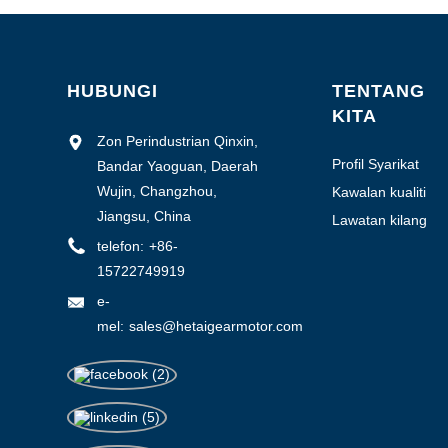
1-3000
3000-6000
6000-10000
HUBUNGI
TENTANG
KITA
>10000
Zon Perindustrian Qinxin,
Profil Syarikat
Bandar Yaoguan, Daerah
Wujin, Changzhou,
Kawalan kualiti
Jiangsu, China
0.1-0.5
Lawatan kilang
telefon:
+86-
0.5-1.0
15722749919
>1.0
e-
mel:
sales@hetaigearmotor.com