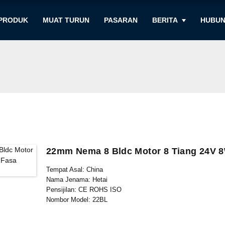
PRODUK
MUAT TURUN
PASARAN
BERITA
HUBUN
22mm Nema 8 Bldc Motor 8 Tiang 24V 
Tempat Asal: China
Nama Jenama: Hetai
Pensijilan: CE ROHS ISO
Nombor Model: 22BL
Kuantiti Pesanan Minimum: 50
Butiran Pembungkusan: Kadbod dengan Kotak Buih Dalaman,