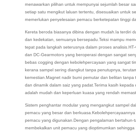
menawarkan pilihan untuk mempunyai sejumlah besar sam
setiap satu mengikut laluan tertentu, disesuaikan untuk 
memerlukan penyelesaian pemacu berketepatan tinggi da
Kereta beroda biasanya dibina dengan mudah.Ia terdiri da
dan kedekatan, semuanya bersepadu.Teksi mampu meme
tepat pada langkah seterusnya dalam proses analisis.H
dan DC-Gearmotors yang beroperasi dengan sangat senyap
bebas cogging dengan kebolehpercayaan yang sangat ti
kerana sampel sering diangkut tanpa penutupnya, teruta
kemestian.Magnet nadir bumi pemutar dan belitan tanpa t
dan dinamik dalam saiz yang padat.Terima kasih kepada
adalah mudah dan keperluan kuasa yang rendah memast
Sistem penghantar modular yang mengangkut sampel dal
pemacu yang besar dan berkuasa.Kebolehpercayaannya s
pemacu yang digunakan.Dengan pengalaman bertahun
membekalkan unit pemacu yang dioptimumkan sehingga bu