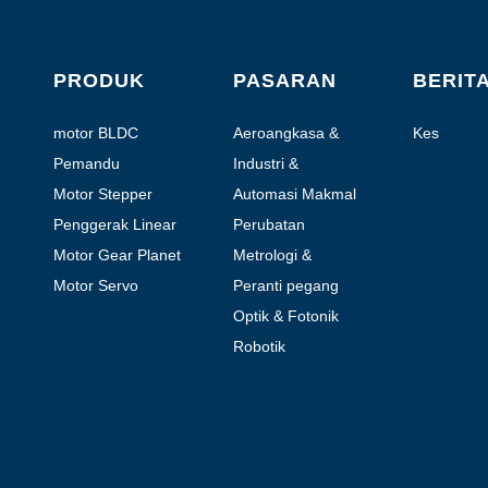
PRODUK
PASARAN
BERIT
motor BLDC
Aeroangkasa &
Kes
Penerbangan
Pemandu
Industri &
Automasi
Motor Stepper
Automasi Makmal
Hibrid
Penggerak Linear
Perubatan
Motor Gear Planet
Metrologi &
Pengujian
Motor Servo
Peranti pegang
tangan bermotor
Optik & Fotonik
Robotik