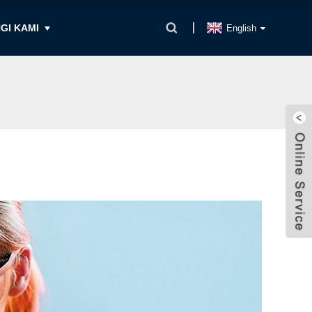
GI KAMI
English