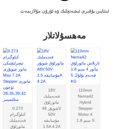
ئىنتايىن يۇقىرى ئىشەنچلىك ۋە ئۇزۇن مۇلازىمەت
مەھسۇلاتلار
18V
110mm
Nema42
قەدەملىك
Hybrid
ماتورلۇق
Stepper
شوپۇر 48V
0.273
Motor 4
50V
كىلوگىرام
سىم 1.8 S
مۇسابىقە
قەدەملىك
...
1.5A 4.2A
ماتورلۇق