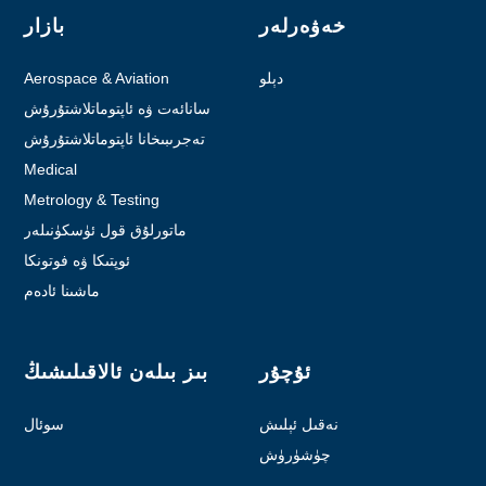
خەۋەرلەر
بازار
دېلو
Aerospace & Aviation
سانائەت ۋە ئاپتوماتلاشتۇرۇش
تەجرىبىخانا ئاپتوماتلاشتۇرۇش
Medical
Metrology & Testing
ماتورلۇق قول ئۈسكۈنىلەر
ئوپتىكا ۋە فوتونكا
ماشىنا ئادەم
ئۇچۇر
بىز بىلەن ئالاقىلىشىڭ
نەقىل ئېلىش
سوئال
چۈشۈرۈش