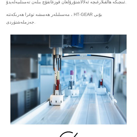
ئىنچىكە ھالقىلارغىچە ئەلالاشتۇرۇلغان قوزغاتقۇچ بىلەن تەمىنلىيەلەيدۇ.
مەسىلىلەر ھەمىشە توغرا ھەرىكەتتە ، HT-GEAR بۇنى
جەزملەشتۈردى.