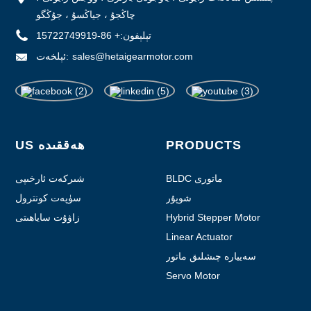
چاڭجۇ ، جياڭسۇ ، جۇڭگو
تېلېفون:
+ 86-15722749919
sales@hetaigearmotor.com
ئېلخەت:
PRODUCTS
US ھەققىدە
BLDC ماتورى
شىركەت ئارخىپى
شوپۇر
سۈپەت كونترول
Hybrid Stepper Motor
زاۋۇت ساياھىتى
Linear Actuator
سەييارە چىشلىق ماتور
Servo Motor