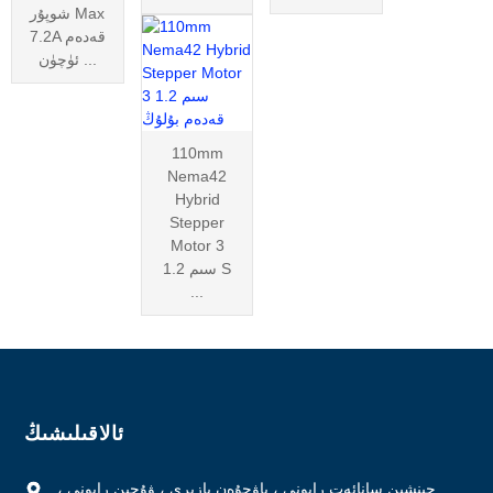
شوپۇر Max
7.2A قەدەم
ئۈچۈن ...
110mm
Nema42
Hybrid
Stepper
Motor 3
سىم 1.2 S
...
ئالاقىلىشىڭ
چىنشىن سانائەت رايونى ، ياۋجۇەن بازىرى ، ۋۇجىن رايونى ،