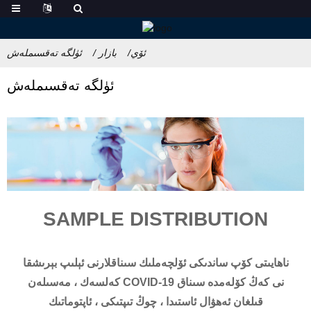
ئۆي
بازار
ئۈلگە تەقسىملەش
ئۈلگە تەقسىملەش
SAMPLE DISTRIBUTION
ناھايىتى كۆپ ساندىكى ئۆلچەملىك سىناقلارنى ئېلىپ بېرىشقا
كەلسەك ، مەسىلەن COVID-19 نى كەڭ كۆلەمدە سىناق
قىلغان ئەھۋال ئاستىدا ، چوڭ تىپتىكى ، ئاپتوماتىك