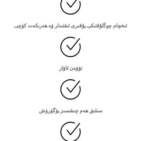
ئىخچام چوڭلۇقتىكى يۇقىرى ئىقتىدار ۋە ھەرىكەت كۈچى
تۆۋەن ئاۋاز
سىلىق ھەم چىشسىز يۈگۈرۈش