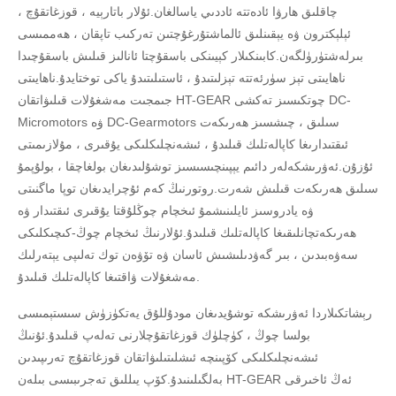
چاقلىق ھارۋا ئادەتتە ئاددىي ياسالغان.ئۇلار باتارېيە ، قوزغاتقۇچ ،
ئېلېكترون ۋە يېقىنلىق ئالماشتۇرغۇچتىن تەركىب تاپقان ، ھەممىسى
بىرلەشتۈرۈلگەن.كابىنكىلار كېيىنكى باسقۇچتا ئانالىز قىلىش باسقۇچىدا
ناھايىتى تېز سۈرئەتتە تېزلىتىدۇ ، ئاستىلىتىدۇ ياكى توختايدۇ.ناھايىتى
جىمجىت مەشغۇلات قىلىۋاتقان HT-GEAR چوتكىسىز تەكشى DC-
Micromotors ۋە DC-Gearmotors سىلىق ، چىشسىز ھەرىكەت
ئىقتىدارىغا كاپالەتلىك قىلىدۇ ، ئىشەنچلىكلىكى يۇقىرى ، مۇلازىمىتى
ئۇزۇن.ئەۋرىشكەلەر دائىم يېپىنچىسىسىز توشۇلىدىغان بولغاچقا ، بولۇپمۇ
سىلىق ھەرىكەت قىلىش شەرت.روتورنىڭ كەم ئۇچرايدىغان توپا ماگنىتى
ۋە يادروسىز ئايلىنىشمۇ ئىخچام چوڭلۇقتا يۇقىرى ئىقتىدار ۋە
ھەرىكەتچانلىقىغا كاپالەتلىك قىلىدۇ.ئۇلارنىڭ ئىخچام چوڭ-كىچىكلىكى
سەۋەبىدىن ، بىر گەۋدىلىشىش ئاسان ۋە تۆۋەن توك تەلىپى يېتەرلىك
مەشغۇلات ۋاقتىغا كاپالەتلىك قىلىدۇ.
رېشاتكىلاردا ئەۋرىشكە توشۇيدىغان مودۇللۇق يەتكۈزۈش سىستېمىسى
بولسا چوڭ ، كۈچلۈك قوزغاتقۇچلارنى تەلەپ قىلىدۇ.ئۇنىڭ
ئىشەنچلىكلىكى كۆپىنچە ئىشلىتىلىۋاتقان قوزغاتقۇچ تەرىپىدىن
بەلگىلىنىدۇ.كۆپ يىللىق تەجرىبىسى بىلەن HT-GEAR ئەڭ ئاخىرقى