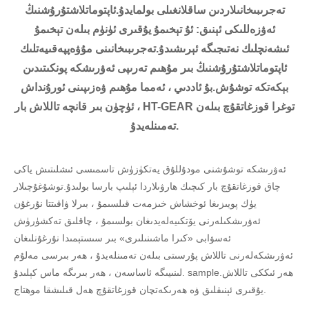
تەجرىبىخانىلاردىن ساقلانغىلى بولمايدۇ.ئاپتوماتلاشتۇرۇشنىڭ
ئەۋزەللىكى ئېنىق: ئۇ تېخىمۇ يۇقىرى ئۈنۈم بىلەن تېخىمۇ
ئىشەنچلىك نەتىجىگە ئېرىشىدۇ.تەجرىبىخانىنى مۇۋەپپەقىيەتلىك
ئاپتوماتلاشتۇرۇشنىڭ بىر مۇھىم تەرىپى ئەۋرىشكە پونكىتىدىن
بېكەتكە توشۇش.بۇ ئاددىي ، ئەمما مۇھىم ۋەزىپىنى ئورۇنداش
ئۈچۈن بىر قانچە تاللاش بار ، HT-GEAR توغرا قوزغاتقۇچ بىلەن
تەمىنلەيدۇ.
ئەۋرىشكە توشۇشنى مودۇللۇق يەتكۈزۈش تاسمىسى ئىشلىتىش ياكى
چاق قوزغاتقۇچ بار كىچىك ھارۋىلاردا ئېلىپ بارسا بولىدۇ.توشۇغۇچىلار
يۈك پويىزىغا ئوخشاش خىزمەت قىلسىمۇ ، بىرلا ۋاقىتتا نۇرغۇن
ئەۋرىشكىلەرنى يۆتكىيەلەيدىغان بولسىمۇ ، چاقلىق تەكشۈرۈش
ئەسۋابى «كىرا ماشىنىلىرى» بىر سىستېمىدا نۇرغۇنلىغان
ئەۋرىشكەلەرنى تاللاش پۇرسىتى بىلەن تەمىنلەيدۇ ، ھەر بىرسى مەلۇم
لىنىيىگە ئاساسەن ، ھەر بىرىگە ماس كېلىدۇ. sample.ھەر ئىككى تاللاش
يۇقىرى ئېنىقلىق ۋە ھەرىكەتچان قوزغاتقۇچ ھەل قىلىشقا موھتاج.