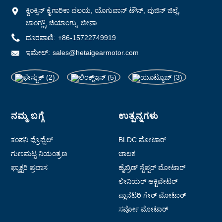
ಕ್ವಿಂಕ್ಸಿನ್ ಕೈಗಾರಿಕಾ ವಲಯ, ಯೊಗುವಾನ್ ಟೌನ್, ವುಜಿನ್ ಜಿಲ್ಲೆ,
ಚಾಂಗ್ಝೌ, ಜಿಯಾಂಗ್ಸು, ಚೀನಾ
ದೂರವಾಣಿ:
+86-15722749919
ಇಮೇಲ್:
sales@hetaigearmotor.com
ನಮ್ಮ ಬಗ್ಗೆ
ಉತ್ಪನ್ನಗಳು
ಕಂಪನಿ ಪ್ರೊಫೈಲ್
BLDC ಮೋಟಾರ್
ಗುಣಮಟ್ಟ ನಿಯಂತ್ರಣ
ಚಾಲಕ
ಫ್ಯಾಕ್ಟರಿ ಪ್ರವಾಸ
ಹೈಬ್ರಿಡ್ ಸ್ಟೆಪ್ಪರ್ ಮೋಟಾರ್
ಲೀನಿಯರ್ ಆಕ್ಟಿವೇಟರ್
ಪ್ಲಾನೆಟರಿ ಗೇರ್ ಮೋಟಾರ್
ಸರ್ವೋ ಮೋಟಾರ್