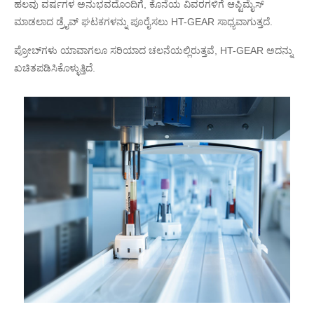
ಹಲವು ವರ್ಷಗಳ ಅನುಭವದೊಂದಿಗೆ, ಕೊನೆಯ ವಿವರಗಳಿಗೆ ಆಪ್ಟಿಮೈಸ್
ಮಾಡಲಾದ ಡ್ರೈವ್ ಘಟಕಗಳನ್ನು ಪೂರೈಸಲು HT-GEAR ಸಾಧ್ಯವಾಗುತ್ತದೆ.
ಪ್ರೋಬ್‌ಗಳು ಯಾವಾಗಲೂ ಸರಿಯಾದ ಚಲನೆಯಲ್ಲಿರುತ್ತವೆ, HT-GEAR ಅದನ್ನು
ಖಚಿತಪಡಿಸಿಕೊಳ್ಳುತ್ತಿದೆ.