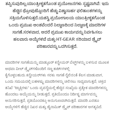
ತಪ್ಪಿಸುವುದಿಲ್ಲ.ಯಾಂತ್ರೀಕೃತಗೊಂಡ ಪ್ರಯೋಜನಗಳು ಸ್ಪಷ್ಟವಾಗಿವೆ: ಇದು
ಹೆಚ್ಚಿನ ಥ್ರೋಪುಟ್ನೊಂದಿಗೆ ಹೆಚ್ಚು ವಿಶ್ವಾಸಾರ್ಹ ಫಲಿತಾಂಶಗಳನ್ನು
ಸಕ್ರಿಯಗೊಳಿಸುತ್ತದೆ.ಯಶಸ್ವಿ ಪ್ರಯೋಗಾಲಯ ಯಾಂತ್ರೀಕೃತಗೊಂಡ
ಒಂದು ಪ್ರಮುಖ ಅಂಶವೆಂದರೆ ನಿಲ್ದಾಣದಿಂದ ನಿಲ್ದಾಣಕ್ಕೆ ಮಾದರಿಗಳ
ಸಾಗಣೆ.ಸರಳವಾದ, ಆದರೆ ಪ್ರಮುಖ ಕಾರ್ಯವನ್ನು ನಿರ್ವಹಿಸಲು
ಹಲವಾರು ಆಯ್ಕೆಗಳಿವೆ ಮತ್ತು HT-GEAR ಸರಿಯಾದ ಡ್ರೈವ್
ಪರಿಹಾರವನ್ನು ಒದಗಿಸುತ್ತದೆ.
ಮಾದರಿಗಳ ಸಾಗಣೆಯನ್ನು ಮಾಡ್ಯುಲರ್ ಕನ್ವೇಯರ್ ಬೆಲ್ಟ್‌ಗಳನ್ನು ಬಳಸುವ ಮೂಲಕ
ಅಥವಾ ವೀಲ್ ಡ್ರೈವ್‌ಗಳೊಂದಿಗೆ ಸಣ್ಣ ಕಾರ್ಟ್‌ಗಳಲ್ಲಿ
ಕೈಗೊಳ್ಳಬಹುದು.ಕನ್ವೇಯರ್‌ಗಳು ಸರಕು ಸಾಗಣೆ ರೈಲಿನಂತೆ ಕೆಲಸ ಮಾಡುವಾಗ,
ಒಂದು ಸಮಯದಲ್ಲಿ ಬಹಳಷ್ಟು ಮಾದರಿಗಳನ್ನು ಚಲಿಸಲು ಸಾಧ್ಯವಾಗುತ್ತದೆ, ಚಕ್ರದ
ತನಿಖೆ "ಟ್ಯಾಕ್ಸಿಗಳು" ಒಂದು ವ್ಯವಸ್ಥೆಯಲ್ಲಿ ಹೆಚ್ಚಿನ ಸಂಖ್ಯೆಯ ಪ್ರತ್ಯೇಕ ಮಾದರಿಗಳನ್ನು
ಹೊಂದಲು ಆಯ್ಕೆಯನ್ನು ನೀಡುತ್ತದೆ, ಪ್ರತಿಯೊಂದೂ ನಿರ್ದಿಷ್ಟ ಮಾರ್ಗವನ್ನು
ಅನುಸರಿಸುತ್ತದೆ, ಪ್ರತಿಯೊಂದಕ್ಕೂ ಅನುಗುಣವಾಗಿರುತ್ತದೆ. ಮಾದರಿ.ಎರಡೂ
ಆಯ್ಕೆಗಳಿಗೆ ಹೆಚ್ಚಿನ ನಿಖರ ಮತ್ತು ಡೈನಾಮಿಕ್ ಡ್ರೈವ್ ಪರಿಹಾರಗಳ ಅಗತ್ಯವಿದೆ.