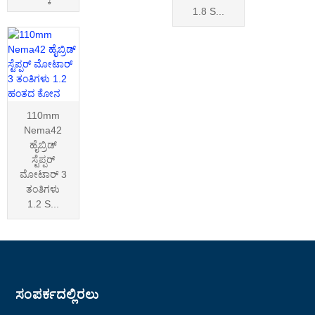
1.8 S...
110mm
Nema42
ಹೈಬ್ರಿಡ್
ಸ್ಟೆಪ್ಪರ್
ಮೋಟಾರ್ 3
ತಂತಿಗಳು
1.2 S...
ಸಂಪರ್ಕದಲ್ಲಿರಲು