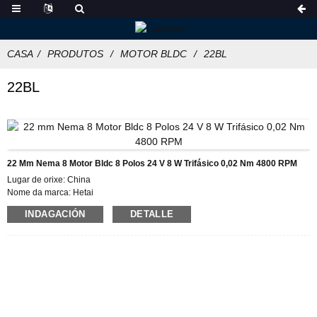
CASA
PRODUTOS
MOTOR BLDC
22BL
22BL
22 Mm Nema 8 Motor Bldc 8 Polos 24 V 8 W Trifásico 0,02 Nm 4800 RPM
Lugar de orixe: China
Nome da marca: Hetai
Certificación: CE ROHS ISO
INDAGACIÓN
DETALLE
Número de modelo: 22BL
Pedido mínimo: 50
Detalles do embalaxe: cartón con caixa de espuma interior, palés
Prazo de entrega 28-31
Condicións de pago: L/C, D/P, T/T, Western Union, MoneyGram
Capacidade de subministración: 5000 unidades/mes