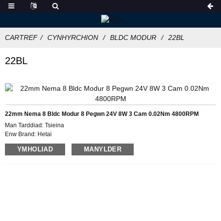
CARTREF
CYNHYRCHION
BLDC MODUR
22BL
22BL
22mm Nema 8 Bldc Modur 8 Pegwn 24V 8W 3 Cam 0.02Nm 4800RPM
Man Tarddiad: Tsieina
Enw Brand: Hetai
Ardystiad: CE ROHS ISO
YMHOLIAD
MANYLDER
Rhif Model: 22BL
Isafswm Archeb: 50
Manylion Pecynnu: Carton gyda Blwch Ewyn Mewnol, Pallet
Amser Cyflenwi 28-31
Telerau Talu: L / C, D / P, T / T, Western Union, MoneyGram
Gallu Cyflenwi: 5000pcs / mis