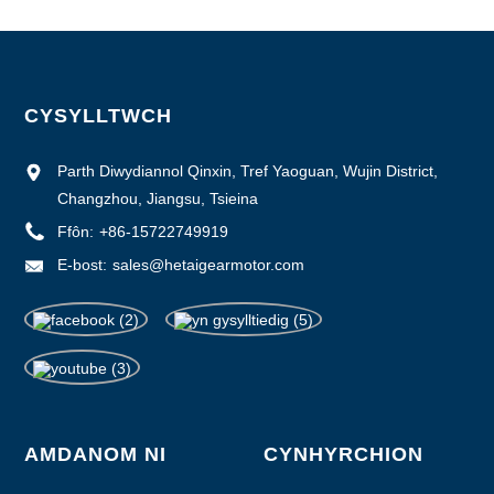
CYSYLLTWCH
Parth Diwydiannol Qinxin, Tref Yaoguan, Wujin District,
Changzhou, Jiangsu, Tsieina
Ffôn:
+86-15722749919
E-bost:
sales@hetaigearmotor.com
AMDANOM NI
CYNHYRCHION