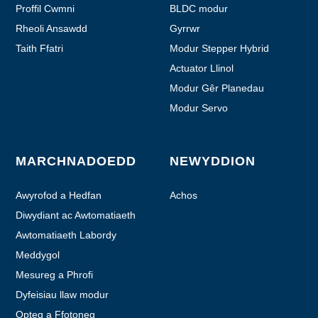
Proffil Cwmni
BLDC modur
Rheoli Ansawdd
Gyrrwr
Taith Ffatri
Modur Stepper Hybrid
Actuator Llinol
Modur Gêr Planedau
Modur Servo
MARCHNADOEDD
NEWYDDION
Awyrofod a Hedfan
Achos
Diwydiant ac Awtomatiaeth
Awtomatiaeth Labordy
Meddygol
Mesureg a Phrofi
Dyfeisiau llaw modur
Opteg a Ffotoneg