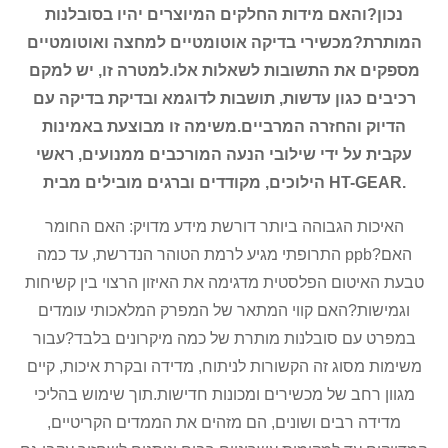
נכון?והאם מידות החלקים המיוצרים יהיו בסובלנות
המותרת?מכשירי בדיקה אוטומטיים למחצה ואוטומטיים
מספקים את התשובות לשאלות אלו.למטרה זו, יש למקם
רכיבים כגון עדשות, תושבות לדוגמא ובדיקת בדיקה עם
הדיוק והחזרה המרביים.משימה זו מבוצעת באמינות
עקבית על ידי שילובי הנעה המורכבים ממנועים, ראשי
הילוכים, מקודדים וברגים מובילים מבית HT-GEAR.
האיכות הגבוהה ביותר דורשת מידע מדויק: האם החומר
התרופתי מגיע לרמת הטוהר הנדרשת, עד כמה ppb?האם
טבעת האיטום הפלסטית מדגימה את האיזון הרצוי בין קשיחות
וגמישות?האם קווי המתאר של המפרק המלאכותי עומדים
במפרט עם סובלנות מותרת של כמה מיקרונים בלבד?עבור
משימות מסוג זה הקשורות לניתוח, מדידה ובקרת איכות, קיים
מגוון רחב של מכשירים ומכונות חדישות.תוך שימוש בהליכי
מדידה רבים ושונים, הם מזהים את הממדים הקריטיים,