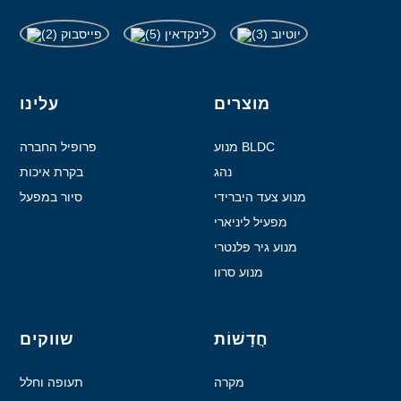
מוצרים
עלינו
מנוע BLDC
פרופיל החברה
נהג
בקרת איכות
מנוע צעד היברידי
סיור במפעל
מפעיל ליניארי
מנוע גיר פלנטרי
מנוע סרוו
חֲדָשׁוֹת
שווקים
מקרה
תעופה וחלל