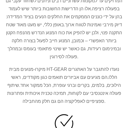
המדויקים עד למקומות עשרוניים רבים וניתנים לשחזור עקבי גם
בפעולה רציפה.אלו הן הדרישות החשובות ביותר שיש לעמוד
בהן על ידי כוננים הממקמים את החלקים הנעים בציוד המדידה:
דיוק מירבי ואמינות לטווח ארוך.באופן כללי, יש מעט מאוד שטח
התקנה פנוי, ולכן יש להפיק את כוח המנוע הנדרש מהנפח הקטן
ביותר האפשרי – וכמובן, המנוע חייב לפעול בצורה חלקה
ובמינימום רעידות, גם כאשר יש שינוי פתאומי בעומס ובמהלך
פעולה לסירוגין.
מיקרו-מנועים מבית HT-GEAR נועדו להתגבר על האתגרים
הללו.הם מגיעים עם אביזרים תואמים כגון מקודדים, ראשי
הילוכים, בלמים, בקרים וברגי עופרת, הכל ממקור אחד.שיתוף
פעולה אינטנסיבי עם לקוחות, תמיכה טכנית איכותית ופתרונות
ספציפיים לאפליקציה הם גם חלק מהחבילה.