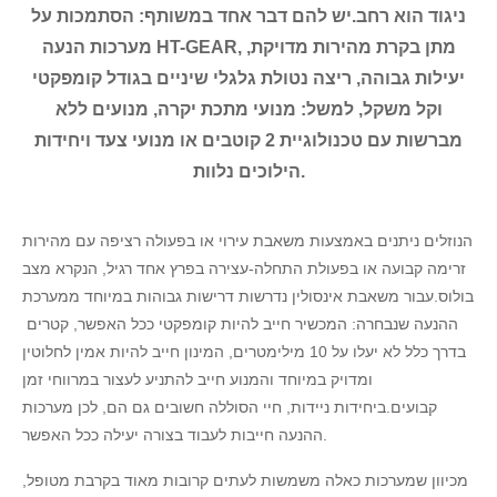
ניגוד הוא רחב.יש להם דבר אחד במשותף: הסתמכות על
מערכות הנעה HT-GEAR, מתן בקרת מהירות מדויקת,
יעילות גבוהה, ריצה נטולת גלגלי שיניים בגודל קומפקטי
וקל משקל, למשל: מנועי מתכת יקרה, מנועים ללא
מברשות עם טכנולוגיית 2 קוטבים או מנועי צעד ויחידות
הילוכים נלוות.
הנוזלים ניתנים באמצעות משאבת עירוי או בפעולה רציפה עם מהירות
זרימה קבועה או בפעולת התחלה-עצירה בפרץ אחד רגיל, הנקרא מצב
בולוס.עבור משאבת אינסולין נדרשות דרישות גבוהות במיוחד ממערכת
ההנעה שנבחרה: המכשיר חייב להיות קומפקטי ככל האפשר, קטרים ​​
בדרך כלל לא יעלו על 10 מילימטרים, המינון חייב להיות אמין לחלוטין
ומדויק במיוחד והמנוע חייב להתניע לעצור במרווחי זמן
קבועים.ביחידות ניידות, חיי הסוללה חשובים גם הם, לכן מערכות
ההנעה חייבות לעבוד בצורה יעילה ככל האפשר.
מכיוון שמערכות כאלה משמשות לעתים קרובות מאוד בקרבת מטופל,