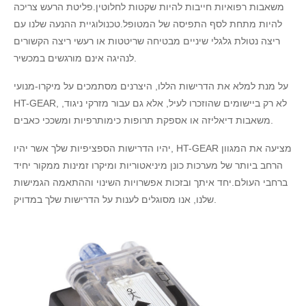
משאבות רפואיות חייבות להיות שקטות לחלוטין.פליטת הרעש צריכה
להיות מתחת לסף התפיסה של המטופל.טכנולוגיית ההנעה שלנו עם
ריצה נטולת גלגלי שיניים מבטיחה שריטטות או רעשי ריצה הקשורים
לנהיגה אינם מורגשים במכשיר.
על מנת למלא את הדרישות הללו, היצרנים מסתמכים על מיקרו-מנועי
HT-GEAR, לא רק ביישומים שהוזכרו לעיל, אלא גם עבור מזרקי ניגוד,
משאבות דיאליזה או אספקת תרופות כימותרפיות ומשככי כאבים.
יהיו הדרישות הספציפיות שלך אשר יהיו, HT-GEAR מציעה את המגוון
הרחב ביותר של מערכות כונן מיניאטוריות ומיקרו זמינות ממקור יחיד
ברחבי העולם.יחד איתך ובזכות אפשרויות השינוי וההתאמה הגמישות
שלנו, אנו מסוגלים לענות על הדרישות שלך במדויק.