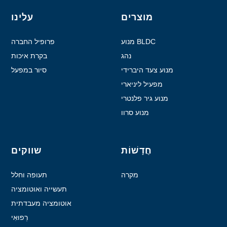
מוצרים
עלינו
מנוע BLDC
פרופיל החברה
נהג
בקרת איכות
מנוע צעד היברידי
סיור במפעל
מפעיל ליניארי
מנוע גיר פלנטרי
מנוע סרוו
חֲדָשׁוֹת
שווקים
מקרה
תעופה וחלל
תעשייה ואוטומציה
אוטומציה מעבדתית
רְפוּאִי