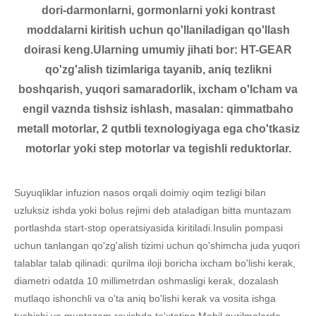
dori-darmonlarni, gormonlarni yoki kontrast
moddalarni kiritish uchun qo'llaniladigan qo'llash
doirasi keng.Ularning umumiy jihati bor: HT-GEAR
qo'zg'alish tizimlariga tayanib, aniq tezlikni
boshqarish, yuqori samaradorlik, ixcham o'lcham va
engil vaznda tishsiz ishlash, masalan: qimmatbaho
metall motorlar, 2 qutbli texnologiyaga ega cho'tkasiz
motorlar yoki step motorlar va tegishli reduktorlar.
Suyuqliklar infuzion nasos orqali doimiy oqim tezligi bilan
uzluksiz ishda yoki bolus rejimi deb ataladigan bitta muntazam
portlashda start-stop operatsiyasida kiritiladi.Insulin pompasi
uchun tanlangan qo'zg'alish tizimi uchun qo'shimcha juda yuqori
talablar talab qilinadi: qurilma iloji boricha ixcham bo'lishi kerak,
diametri odatda 10 millimetrdan oshmasligi kerak, dozalash
mutlaqo ishonchli va o'ta aniq bo'lishi kerak va vosita ishga
tushishi va muntazam ravishda to'xtating.Mobil qurilmalarda