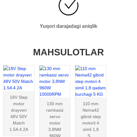
Yuqori darajadagi aniqlik
MAHSULOTLAR
18V Step
motor
130 mm
110 mm
drayveri
ramkasiz
Nema42
48V 50V
servo
gibrid step
Match
motor
motorli 4
1.5A 4.2A
3,8NM
simli 1,8
960W
S...