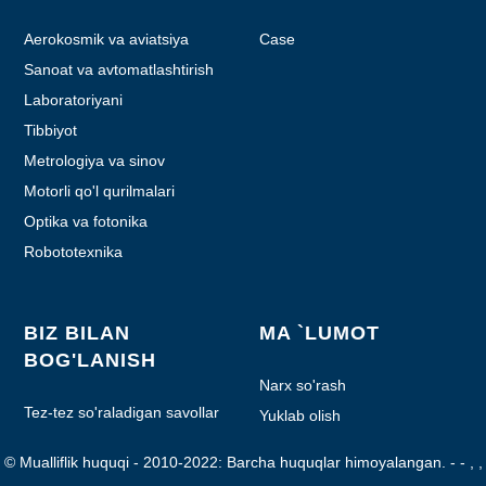
Aerokosmik va aviatsiya
Case
Sanoat va avtomatlashtirish
Laboratoriyani
avtomatlashtirish
Tibbiyot
Metrologiya va sinov
Motorli qo'l qurilmalari
Optika va fotonika
Robototexnika
BIZ BILAN
MA `LUMOT
BOG'LANISH
Narx so'rash
Tez-tez so'raladigan savollar
Yuklab olish
© Mualliflik huquqi - 2010-2022: Barcha huquqlar himoyalangan.
- - , ,
, , , ,