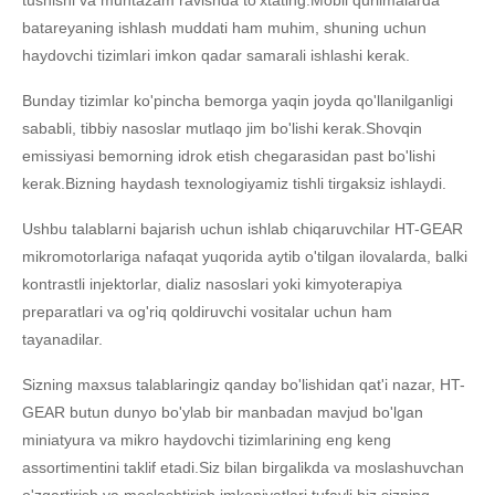
batareyaning ishlash muddati ham muhim, shuning uchun
haydovchi tizimlari imkon qadar samarali ishlashi kerak.
Bunday tizimlar ko'pincha bemorga yaqin joyda qo'llanilganligi
sababli, tibbiy nasoslar mutlaqo jim bo'lishi kerak.Shovqin
emissiyasi bemorning idrok etish chegarasidan past bo'lishi
kerak.Bizning haydash texnologiyamiz tishli tirgaksiz ishlaydi.
Ushbu talablarni bajarish uchun ishlab chiqaruvchilar HT-GEAR
mikromotorlariga nafaqat yuqorida aytib o'tilgan ilovalarda, balki
kontrastli injektorlar, dializ nasoslari yoki kimyoterapiya
preparatlari va og'riq qoldiruvchi vositalar uchun ham
tayanadilar.
Sizning maxsus talablaringiz qanday bo'lishidan qat'i nazar, HT-
GEAR butun dunyo bo'ylab bir manbadan mavjud bo'lgan
miniatyura va mikro haydovchi tizimlarining eng keng
assortimentini taklif etadi.Siz bilan birgalikda va moslashuvchan
o'zgartirish va moslashtirish imkoniyatlari tufayli biz sizning