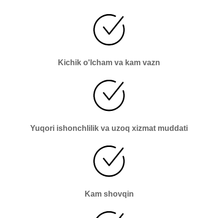
Kichik o'lcham va kam vazn
Yuqori ishonchlilik va uzoq xizmat muddati
Kam shovqin