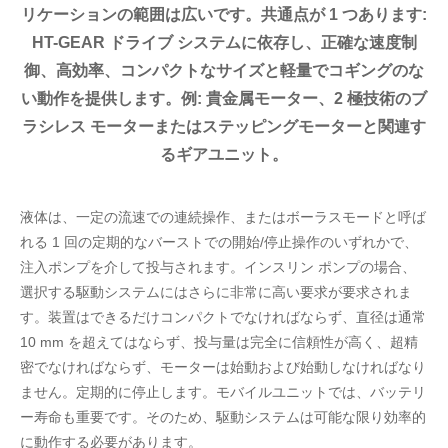
リケーションの範囲は広いです。共通点が 1 つあります:
HT-GEAR ドライブ システムに依存し、正確な速度制
御、高効率、コンパクトなサイズと軽量でコギングのな
い動作を提供します。例: 貴金属モーター、2 極技術のブ
ラシレス モーターまたはステッピングモーターと関連す
るギアユニット。
液体は、一定の流速での連続操作、またはボーラスモードと呼ば
れる 1 回の定期的なバーストでの開始/停止操作のいずれかで、
注入ポンプを介して投与されます。インスリン ポンプの場合、
選択する駆動システムにはさらに非常に高い要求が要求されま
す。装置はできるだけコンパクトでなければならず、直径は通常
10 mm を超えてはならず、投与量は完全に信頼性が高く、超精
密でなければならず、モーターは始動および始動しなければなり
ません。定期的に停止します。モバイルユニットでは、バッテリ
ー寿命も重要です。そのため、駆動システムは可能な限り効率的
に動作する必要があります。