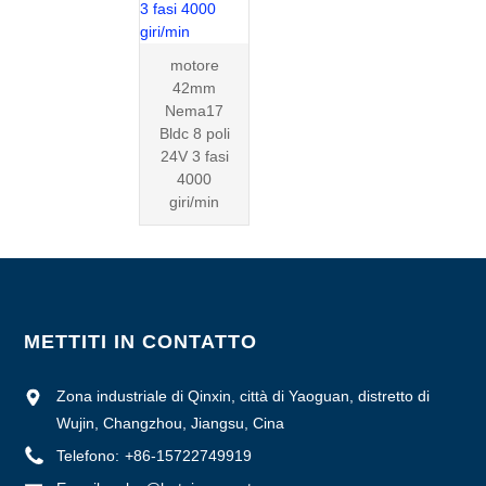
motore
42mm
Nema17
Bldc 8 poli
24V 3 fasi
4000
giri/min
METTITI IN CONTATTO
Zona industriale di Qinxin, città di Yaoguan, distretto di
Wujin, Changzhou, Jiangsu, Cina
Telefono:
+86-15722749919