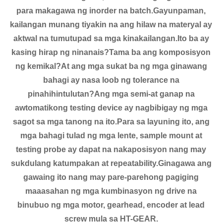
para makagawa ng inorder na batch.Gayunpaman,
kailangan munang tiyakin na ang hilaw na materyal ay
aktwal na tumutupad sa mga kinakailangan.Ito ba ay
kasing hirap ng ninanais?Tama ba ang komposisyon
ng kemikal?At ang mga sukat ba ng mga ginawang
bahagi ay nasa loob ng tolerance na
pinahihintulutan?Ang mga semi-at ganap na
awtomatikong testing device ay nagbibigay ng mga
sagot sa mga tanong na ito.Para sa layuning ito, ang
mga bahagi tulad ng mga lente, sample mount at
testing probe ay dapat na nakaposisyon nang may
sukdulang katumpakan at repeatability.Ginagawa ang
gawaing ito nang may pare-parehong pagiging
maaasahan ng mga kumbinasyon ng drive na
binubuo ng mga motor, gearhead, encoder at lead
screw mula sa HT-GEAR.