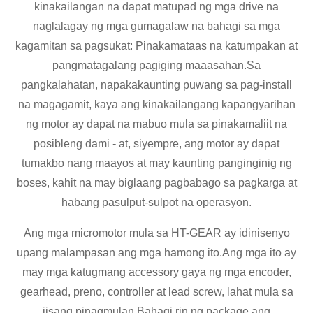
kinakailangan na dapat matupad ng mga drive na
naglalagay ng mga gumagalaw na bahagi sa mga
kagamitan sa pagsukat: Pinakamataas na katumpakan at
pangmatagalang pagiging maaasahan.Sa
pangkalahatan, napakakaunting puwang sa pag-install
na magagamit, kaya ang kinakailangang kapangyarihan
ng motor ay dapat na mabuo mula sa pinakamaliit na
posibleng dami - at, siyempre, ang motor ay dapat
tumakbo nang maayos at may kaunting panginginig ng
boses, kahit na may biglaang pagbabago sa pagkarga at
habang pasulput-sulpot na operasyon.
Ang mga micromotor mula sa HT-GEAR ay idinisenyo
upang malampasan ang mga hamong ito.Ang mga ito ay
may mga katugmang accessory gaya ng mga encoder,
gearhead, preno, controller at lead screw, lahat mula sa
iisang pinagmulan.Bahagi rin ng package ang