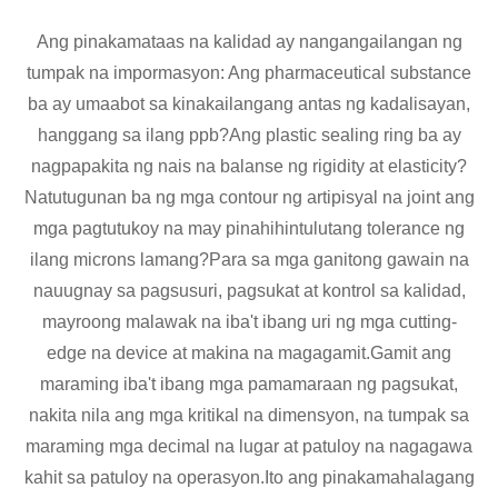
Ang pinakamataas na kalidad ay nangangailangan ng
tumpak na impormasyon: Ang pharmaceutical substance
ba ay umaabot sa kinakailangang antas ng kadalisayan,
hanggang sa ilang ppb?Ang plastic sealing ring ba ay
nagpapakita ng nais na balanse ng rigidity at elasticity?
Natutugunan ba ng mga contour ng artipisyal na joint ang
mga pagtutukoy na may pinahihintulutang tolerance ng
ilang microns lamang?Para sa mga ganitong gawain na
nauugnay sa pagsusuri, pagsukat at kontrol sa kalidad,
mayroong malawak na iba't ibang uri ng mga cutting-
edge na device at makina na magagamit.Gamit ang
maraming iba't ibang mga pamamaraan ng pagsukat,
nakita nila ang mga kritikal na dimensyon, na tumpak sa
maraming mga decimal na lugar at patuloy na nagagawa
kahit sa patuloy na operasyon.Ito ang pinakamahalagang