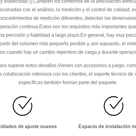
y elasticidad?¿Cumplen los contornos de la articulación artific
cionadas con el análisis, la medición y el control de calidad, 
rocedimientos de medición diferentes, detectan las dimensione
peración continua.Estos son los requisitos más importantes q
 precisión y fiabilidad a largo plazo.En general, hay muy poco 
partir del volumen más pequeño posible y, por supuesto, el mot
luso cuando hay un cambio repentino de carga y durante operació
 superar estos desafíos.Vienen con accesorios a juego, como c
a colaboración intensiva con los clientes, el soporte técnico de 
específicas también forman parte del paquete.
cidades de ajuste suaves
Espacio de instalación 