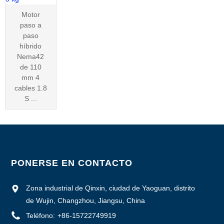
Motor
paso a
paso
híbrido
Nema42
de 110
mm 4
cables 1.8
S ...
PONERSE EN CONTACTO
Zona industrial de Qinxin, ciudad de Yaoguan, distrito
de Wujin, Changzhou, Jiangsu, China
Teléfono:
+86-15722749919