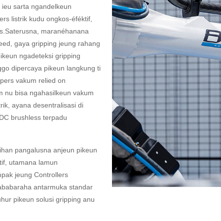
 ieu sarta ngandelkeun
rs listrik kudu ongkos-éféktif,
amis.Saterusna, maranéhanana
peed, gaya gripping jeung rahang
pikeun ngadeteksi gripping
ggo dipercaya pikeun langkung ti
ppers vakum relied on
tem nu bisa ngahasilkeun vakum
ik, ayana desentralisasi di
DC brushless terpadu
ihan pangalusna anjeun pikeun
ktif, utamana lamun
pak jeung Controllers
sababaraha antarmuka standar
hur pikeun solusi gripping anu