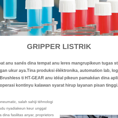
GRIPPER LISTRIK
at anu sanés dina tempat anu leres mangrupikeun tugas s
an ukur aya.Tina produksi éléktronika, automation lab, lo
Brushless ti HT-GEAR anu idéal pikeun pamakéan dina aplik
operasi kontinyu kalawan syarat hirup layanan pisan tinggi
neumatic, salah sahiji téhnologi
kudu nyadiakeun keur unggal
ina fasilitas anyar, proprietors