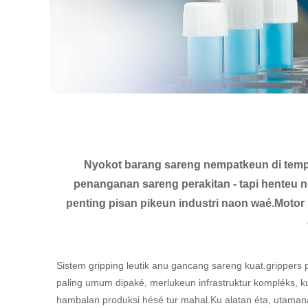
Nyokot barang sareng nempatkeun di temp
penanganan sareng perakitan - tapi henteu ng
penting pisan pikeun industri naon waé.Motor 
Sistem gripping leutik anu gancang sareng kuat.grippers p
paling umum dipaké, merlukeun infrastruktur kompléks, 
hambalan produksi hésé tur mahal.Ku alatan éta, utamana d