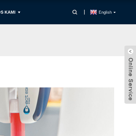
S KAMI
English