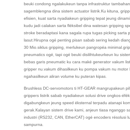
beuki condong ngalakukeun tanpa infrastruktur tambahan
sagemblengna dina sistem actuator listrik.Ku kituna, grippe
efisien, kuat sarta nyadiakeun gripping tepat jeung din
kudu jadi calakan sarta fléksibel dina watesan gripping s
stroke beradaptasi kana sagala rupa tugas picking sarta 
lasut.Hirupna ogé penting pisan sabab sering kedah dian
30 Mio.siklus gripping, merlukeun pangropéa minimal.gri
pneumatics ogé, tapi ogé beuki disilihtukeurkeun ku sis
bebas garis pneumatic ku cara maké generator vakum listr
gripper nu.vakum dihasilkeun ku pompa vakum nu motor 
ngahasilkeun aliran volume ku puteran kipas.
Brushless DC-servomotors ti HT-GEAR mangrupakeun pil
grippers listrik sabab nyadiakeun solusi drive ongkos-éfé
digabungkeun jeung speed éksternal terpadu atanapi kom
gerak.Kalayan sistem drive kami, anjeun tiasa nganggo 
industri (RS232, CAN, EtherCAT) ogé encoders résolusi lu
sampurna.