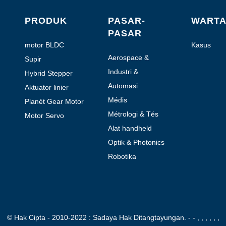
PRODUK
PASAR-
WART
PASAR
motor BLDC
Kasus
Aerospace &
Supir
Aviation
Industri &
Hybrid Stepper
Automation
Motor
Automasi
Aktuator linier
Laboratorium
Médis
Planét Gear Motor
Métrologi & Tés
Motor Servo
Alat handheld
motorized
Optik & Photonics
Robotika
© Hak Cipta - 2010-2022 : Sadaya Hak Ditangtayungan.
- - , , , , , ,