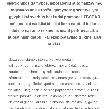
elektronikos gamybos, laboratorijų automatizavimo,
logistikos ar laikrodžių gamybos: griebtuvai yra
gyvybiškai svarbūs bet kuriai pramonei.HT-GEAR
bešepetiniai varikliai idealiai tinka naudoti tokioms
didelio našumo reikmėms esant perkrovai arba
nuolatiniam darbui, kai eksploatavimo trukmė labai
aukšta.
Maža sugriebimo sistema, kuri yra greita ir
galinga.Pneumatiniai griebtuvai, viena iš dažniausiai
naudojamų technologijų, reikalauja sudėtingos
infrastruktūros, kurią turėti kiekvienam gamybos etapui yra
sunku ir brangu.Todėl, ypač naujose patalpose, savininkai
vis labiau linkę apsieiti be šios papildomos infrastruktūros ir
visiškai pasikliauja elektra valdoma pavarų sistema.Todėl
elektriniai griebtuvai turi būti ekonomiški, efektyvūs, galingi
ir užtikrinti tikslų bei dinamišką sugriebimą.Be to, jie turi būti