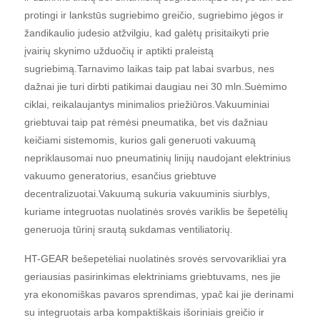
protingi ir lankstūs sugriebimo greičio, sugriebimo jėgos ir
žandikaulio judesio atžvilgiu, kad galėtų prisitaikyti prie
įvairių skynimo užduočių ir aptikti praleistą
sugriebimą.Tarnavimo laikas taip pat labai svarbus, nes
dažnai jie turi dirbti patikimai daugiau nei 30 mln.Suėmimo
ciklai, reikalaujantys minimalios priežiūros.Vakuuminiai
griebtuvai taip pat rėmėsi pneumatika, bet vis dažniau
keičiami sistemomis, kurios gali generuoti vakuumą
nepriklausomai nuo pneumatinių linijų naudojant elektrinius
vakuumo generatorius, esančius griebtuve
decentralizuotai.Vakuumą sukuria vakuuminis siurblys,
kuriame integruotas nuolatinės srovės variklis be šepetėlių
generuoja tūrinį srautą sukdamas ventiliatorių.
HT-GEAR bešepetėliai nuolatinės srovės servovarikliai yra
geriausias pasirinkimas elektriniams griebtuvams, nes jie
yra ekonomiškas pavaros sprendimas, ypač kai jie derinami
su integruotais arba kompaktiškais išoriniais greičio ir