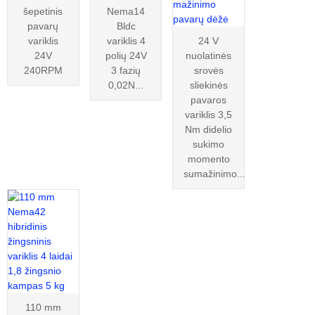
šepetinis
Nema14
pavarų
Bldc
variklis
variklis 4
24 V
24V
polių 24V
nuolatinės
240RPM
3 fazių
srovės
0,02N...
sliekinės
pavaros
variklis 3,5
Nm didelio
sukimo
momento
sumažinimo...
110 mm