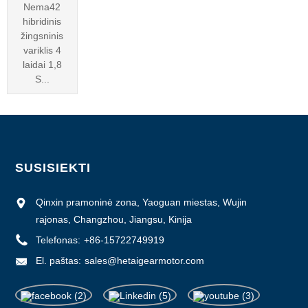
Nema42
hibridinis
žingsninis
variklis 4
laidai 1,8
S...
SUSISIEKTI
Qinxin pramoninė zona, Yaoguan miestas, Wujin
rajonas, Changzhou, Jiangsu, Kinija
Telefonas:
+86-15722749919
El. paštas:
sales@hetaigearmotor.com