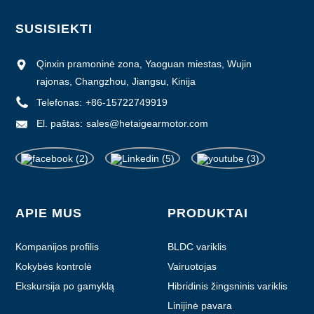
SUSISIEKTI
Qinxin pramoninė zona, Yaoguan miestas, Wujin
rajonas, Changzhou, Jiangsu, Kinija
Telefonas:
+86-15722749919
El. paštas:
sales@hetaigearmotor.com
APIE MUS
PRODUKTAI
Kompanijos profilis
BLDC variklis
Kokybės kontrolė
Vairuotojas
Ekskursija po gamyklą
Hibridinis žingsninis variklis
Linijinė pavara