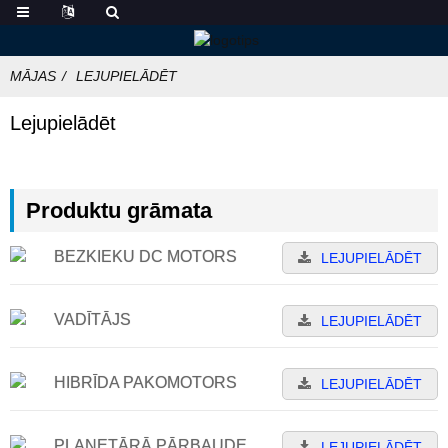
MĀJAS
LEJUPIELĀDĒT
Lejupielādēt
Produktu grāmata
BEZKIEKU DC MOTORS
LEJUPIELĀDĒT
VADĪTĀJS
LEJUPIELĀDĒT
HIBRĪDA PAKOMOTORS
LEJUPIELĀDĒT
PLANETĀRĀ PĀRBAUDE
LEJUPIELĀDĒT