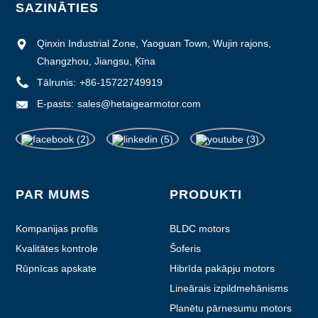
SAZINĀTIES
Qinxin Industrial Zone, Yaoguan Town, Wujin rajons,
Changzhou, Jiangsu, Ķīna
Tālrunis:
+86-15722749919
E-pasts:
sales@hetaigearmotor.com
PAR MUMS
PRODUKTI
Kompanijas profils
BLDC motors
Kvalitātes kontrole
Šoferis
Rūpnīcas apskate
Hibrīda pakāpju motors
Lineārais izpildmehānisms
Planētu pārnesumu motors