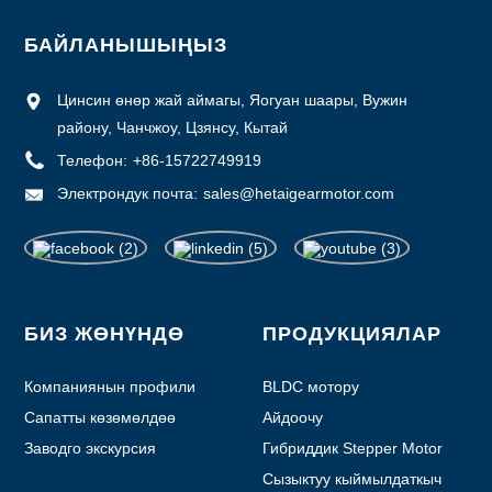
БАЙЛАНЫШЫҢЫЗ
Цинсин өнөр жай аймагы, Яогуан шаары, Вужин
району, Чанчжоу, Цзянсу, Кытай
Телефон:
+86-15722749919
Электрондук почта:
sales@hetaigearmotor.com
БИЗ ЖӨНҮНДӨ
ПРОДУКЦИЯЛАР
Компаниянын профили
BLDC мотору
Сапатты көзөмөлдөө
Айдоочу
Заводго экскурсия
Гибриддик Stepper Motor
Сызыктуу кыймылдаткыч