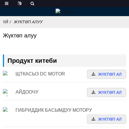
ҮЙ
ЖҮКТӨП АЛУУ
Жүктөп алуу
Продукт китеби
ЩТКАСЫЗ DC MOTOR
ЖҮКТӨП АЛ
АЙДООЧУ
ЖҮКТӨП АЛ
ГИБРИДДИК БАСЫМДУУ МОТОРУ
ЖҮКТӨП АЛ