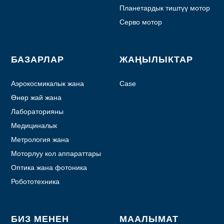
Планетардык тиштүү мотор
Серво мотор
БАЗАРЛАР
ЖАҢЫЛЫКТАР
Аэрокосмикалык жана
Case
авиация
Өнөр жай жана
автоматташтыруу
Лабораторияны
автоматташтыруу
Медициналык
Метрология жана
тестирлөө
Моторлуу кол аппараттары
Оптика жана фотоника
Робототехника
БИЗ МЕНЕН
МААЛЫМАТ