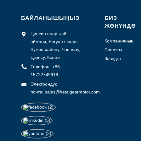
БАЙЛАНЫШЫҢЫЗ
БИЗ
ЖӨНҮНДӨ
Цинсин өнөр жай
Компаниянын
аймагы, Яогуан шаары,
профили
Вужин району, Чанчжоу,
Сапатты
көзөмөлдөө
Цзянсу, Кытай
Заводго
экскурсия
Телефон:
+86-
15722749919
Электрондук
почта:
sales@hetaigearmotor.com