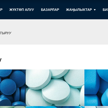
АР
ЖҮКТӨП АЛУУ
БАЗАРЛАР
ЖАҢЫЛЫКТАР
БИ
ТЫРУУ
у