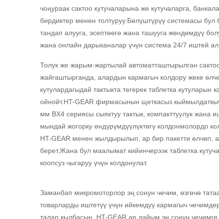
чоңураак сактоо кутучаларына же кутучаларга, банкала
бирдиктер менен толтуруу.Бөлүштүрүү системасы бул 
тандап алууга, эсептөөгө жана ташууга жөндөмдүү бол
жана онлайн дарыканалар үчүн система 24/7 иштей а
Толук же жарым-жартылай автоматташтырылган сактоо
жайгаштырганда, алардын кармагыч колдору жеке өлчө
кутулардагыдай тактыкта ​​тегерек таблетка кутулары
ойнойт.HT-GEAR фирмасынын щеткасыз кыймылдаткыч
мм BX4 сериясы сыяктуу тактык, компакттуулук жана 
мындай жогорку өндүрүмдүүлүктөгү колдонмолордо ко
HT-GEAR менен жылдырылып, ар бир пакетти өлчөп, а
берет.Жана бул маалымат кийинчерээк таблетка кутуча
коопсуз чыгаруу үчүн колдонулат.
Заманбап микромоторлор эң сонун чечим, өзгөчө татаа
товарларды иштетүү үчүн ийкемдүү кармагыч чечимде
талап кылбасын, HT-GEAR ар дайым эң сонун чечимге 