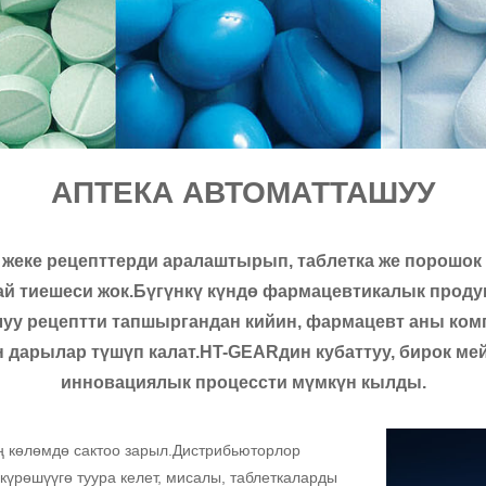
АПТЕКА АВТОМАТТАШУУ
еке рецепттерди аралаштырып, таблетка же порошок 
ай тиешеси жок.Бүгүнкү күндө фармацевтикалык прод
луу рецептти тапшыргандан кийин, фармацевт аны комп
 дарылар түшүп калат.HT-GEARдин кубаттуу, бирок ме
инновациялык процессти мүмкүн кылды.
ң көлөмдө сактоо зарыл.Дистрибьюторлор
күрөшүүгө туура келет, мисалы, таблеткаларды