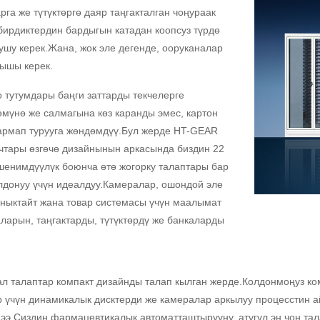
рга же түтүктөргө даяр таңгакталган чоңураак
бирдиктердин бардыгын катадан коопсуз түрдө
ушу керек.Жана, жок эле дегенде, ооруканалар
лышы керек.
 тутумдары баңги заттарды текчелерге
мүнө же салмагына көз каранды эмес, картон
н кармап турууга жөндөмдүү.Бул жерде HT-GEAR
тары өзгөчө дизайнынын аркасында биздин 22
ишенимдүүлүк боюнча өтө жогорку талаптары бар
лдонуу үчүн идеалдуу.Камералар, ошондой эле
ныктайт жана товар системасы үчүн маалымат
ларын, таңгактарды, түтүктөрдү же банкаларды
л талаптар компакт дизайнды талап кылган жерде.Колдонмоңуз комп
р үчүн динамикалык дисктерди же камералар аркылуу процесстин
ээ.Сиздин фармацевтикалык автоматташтырууну, атүгүл эң чоң та