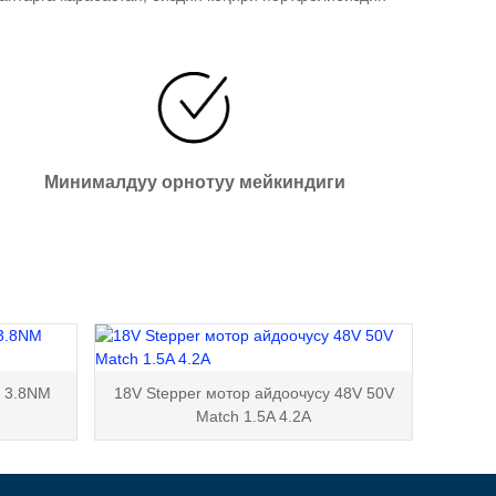
Минималдуу орнотуу мейкиндиги
р 3.8NM
18V Stepper мотор айдоочусу 48V 50V
Match 1.5A 4.2A