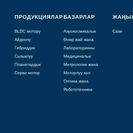
ПРОДУКЦИЯЛАР
БАЗАРЛАР
ЖАҢЫ
BLDC мотору
Аэрокосмикалык
Case
жана авиация
Айдоочу
Өнөр жай жана
автоматташтыруу
Гибриддик
Лабораторияны
Stepper Motor
автоматташтыруу
Сызыктуу
Медициналык
кыймылдаткыч
Планетардык
Метрология жана
тиштүү мотор
тестирлөө
Серво мотор
Моторлуу кол
аппараттары
Оптика жана
фотоника
Робототехника