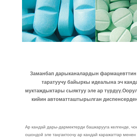
Заманбап дарыканалардын фармацевттин ж
таратуучу байыркы идеалына эч канд
муктаждыктары сыяктуу эле ар түрдүү.Оору
кийин автоматташтырылган диспенсерден
Ар кандай дары-дармектерди башкарууга келгенде, чо
ошондой эле таңгактоочу ар кандай каражаттар менен 