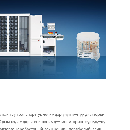
акттуу транспорттук чечимдер үчүн күчтүү дисктерди,
 айрым кадамдарына ишенимдүү мониторинг жүргүзүүнү
лаптарга карабастан, биздин кеңири портфелибиздин