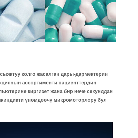
сыяктуу колго жасалган дары-дармектерин
укциянын ассортименти пациенттердин
ьютерине киргизет жана бир нече секунддан
йкиндикти үнөмдөөчү микромоторлору бул